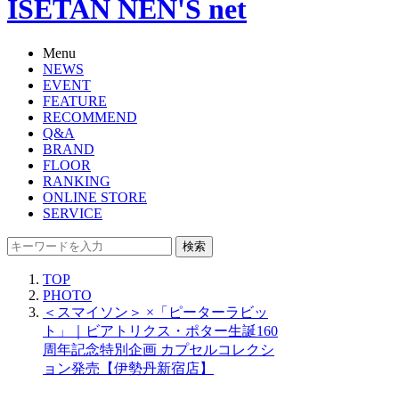
ISETAN NEN'S net
Menu
NEWS
EVENT
FEATURE
RECOMMEND
Q&A
BRAND
FLOOR
RANKING
ONLINE STORE
SERVICE
検索
TOP
PHOTO
＜スマイソン＞ ×「ピーターラビッ
ト」｜ビアトリクス・ポター生誕160
周年記念特別企画 カプセルコレクシ
ョン発売【伊勢丹新宿店】