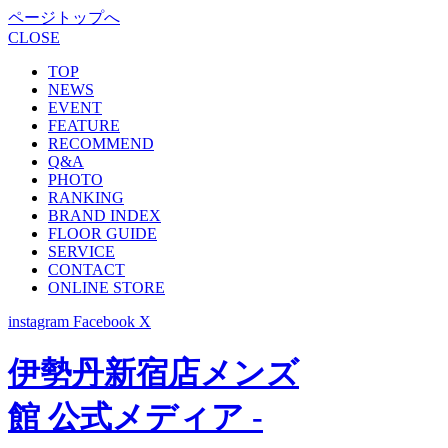
ページトップへ
CLOSE
TOP
NEWS
EVENT
FEATURE
RECOMMEND
Q&A
PHOTO
RANKING
BRAND INDEX
FLOOR GUIDE
SERVICE
CONTACT
ONLINE STORE
instagram
Facebook
X
伊勢丹新宿店メンズ
館 公式メディア -