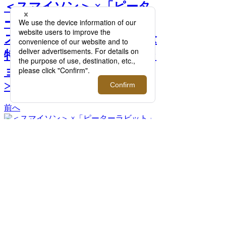
＜スマイソン＞ ×「ピータ
ーラビット」｜ビアトリク
ス・ポター生誕160周年記念
特別企画 カプセルコレクシ
ョン発売【伊勢丹新宿店】
>>
前へ
次へ
＜スマイソン＞ ×「ピーターラビット」
Peter Rabbit Thank You Correspondence Cards