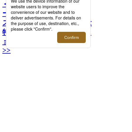
＜スマイソン＞ ×「ピータ
ーラビット」｜ビアトリク
ス・ポター生誕160周年記念
特別企画 カプセルコレクシ
ョン発売【伊勢丹新宿店】
>>
次へ
＜スマイソン＞ ×「ピーターラビット」