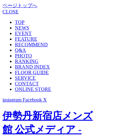
ページトップへ
CLOSE
TOP
NEWS
EVENT
FEATURE
RECOMMEND
Q&A
PHOTO
RANKING
BRAND INDEX
FLOOR GUIDE
SERVICE
CONTACT
ONLINE STORE
instagram
Facebook
X
伊勢丹新宿店メンズ
館 公式メディア -