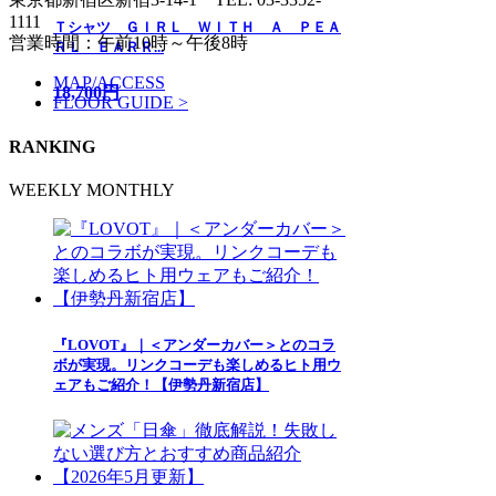
1111
Ｔシャツ ＧＩＲＬ ＷＩＴＨ Ａ ＰＥＡ
営業時間：午前10時～午後8時
ＲＬ ＥＡＲＲ...
MAP/ACCESS
18,700円
FLOOR GUIDE >
RANKING
WEEKLY
MONTHLY
『LOVOT』｜＜アンダーカバー＞とのコラ
ボが実現。リンクコーデも楽しめるヒト用ウ
ェアもご紹介！【伊勢丹新宿店】