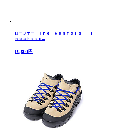
ローファー Ｔｈｅ Ｋｅｎｆｏｒｄ Ｆｉ
ｎｅｓｈｏｅｓ...
19,800円