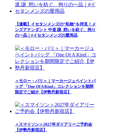
【連載】イセタンメンズの“私物”を拝見！メ
ンズアテンダント 中道 譲_想いを紡ぐ、拘り
の一品｜#イセタンメンズの愛用品
＜モロー・パリ＞｜マーカージュペイントバ
ッグ 「One Of A Kind」コレクションを期間
限定でご紹介【伊勢丹新宿店】
＜スマイソン＞2027年ダイアリーご予約会
【伊勢丹新宿店】