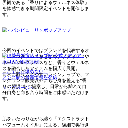
界観である「香りによるウェルネス体験」
を体感できる期間限定イベントを開催しま
す。
今回のイベントではブランドを代表するオ
イルフレグランスをはじめ、ボディケアや
ホームフレグランスなど、香りとウェルネ
スを融合したアイテムを幅広く展開。
ここでしか読めない、
日常に取り入れやすいラインナップで、フ
メンズ館の最新情報を発信
レグランス販売以外にも心身を整える“香
りの習慣”をご提案し、日常から離れて自
トップページへ
分自身と向き合う時間をご体感いただけま
す。
肌をいたわりながら纏う「エクストラクト
パフュームオイル」による、繊細で奥行き