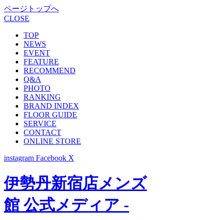
ページトップへ
CLOSE
TOP
NEWS
EVENT
FEATURE
RECOMMEND
Q&A
PHOTO
RANKING
BRAND INDEX
FLOOR GUIDE
SERVICE
CONTACT
ONLINE STORE
instagram
Facebook
X
伊勢丹新宿店メンズ
館 公式メディア -