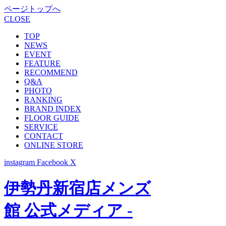
ページトップへ
CLOSE
TOP
NEWS
EVENT
FEATURE
RECOMMEND
Q&A
PHOTO
RANKING
BRAND INDEX
FLOOR GUIDE
SERVICE
CONTACT
ONLINE STORE
instagram
Facebook
X
伊勢丹新宿店メンズ
館 公式メディア -