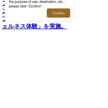
フレグランスブランド＜パ
ンピューリ＞がポップアッ
プを開催！「香りによるウ
ェルネス体験」を実施。
【伊勢丹新宿店】 >>
前へ
＜パンピューリ＞デュウメモリー エクス
トラクト パフュームオイル