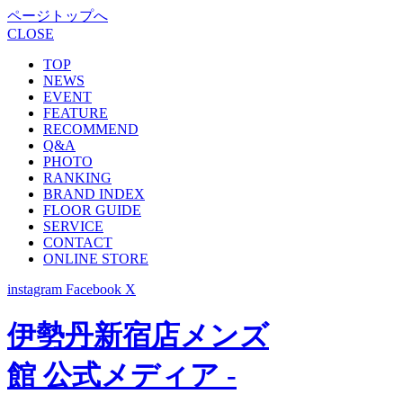
ページトップへ
CLOSE
TOP
NEWS
EVENT
FEATURE
RECOMMEND
Q&A
PHOTO
RANKING
BRAND INDEX
FLOOR GUIDE
SERVICE
CONTACT
ONLINE STORE
instagram
Facebook
X
伊勢丹新宿店メンズ
館 公式メディア -