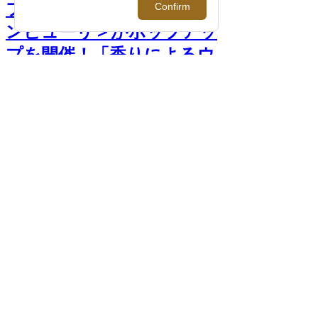
フレグランスブランド＜パ
ンピューリ＞がポップアッ
プを開催！「香りによるウ
ェルネス体験」を実施。
【伊勢丹新宿店】 >>
次へ
＜パンピューリ＞ポップアップ