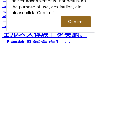
フレグランスブランド＜パ
ンピューリ＞がポップアッ
プを開催！「香りによるウ
ェルネス体験」を実施。
【伊勢丹新宿店】 >>
前へ
次へ
＜パンピューリ＞ロウムード エクストラ
クト パフュームオイル