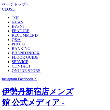
ページトップへ
CLOSE
TOP
NEWS
EVENT
FEATURE
RECOMMEND
Q&A
PHOTO
RANKING
BRAND INDEX
FLOOR GUIDE
SERVICE
CONTACT
ONLINE STORE
instagram
Facebook
X
伊勢丹新宿店メンズ
館 公式メディア -