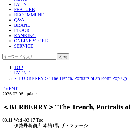
EVENT
FEATURE
RECOMMEND
Q&A
BRAND
FLOOR
RANKING
ONLINE STORE
SERVICE
検索
TOP
EVENT
＜BURBERRY＞"The Trench, Portraits of an Icon" 
EVENT
2026.03.06 update
＜BURBERRY＞"The Trench, Portrait
03.11 Wed -03.17 Tue
伊勢丹新宿店 本館1階 ザ・ステージ