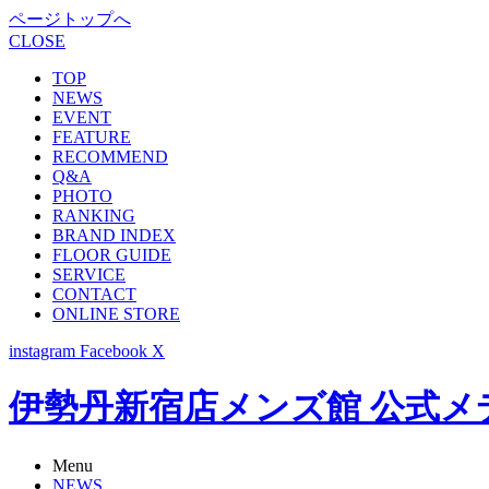
ページトップへ
CLOSE
TOP
NEWS
EVENT
FEATURE
RECOMMEND
Q&A
PHOTO
RANKING
BRAND INDEX
FLOOR GUIDE
SERVICE
CONTACT
ONLINE STORE
instagram
Facebook
X
伊勢丹新宿店メンズ館 公式メディア -
Menu
NEWS