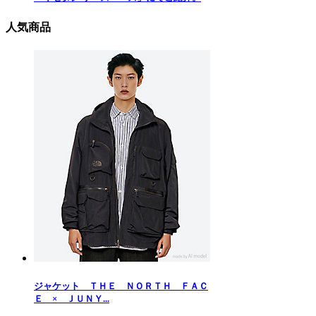
人気商品
ジャケット ＴＨＥ ＮＯＲＴＨ ＦＡＣ
Ｅ × ＪＵＮＹ...