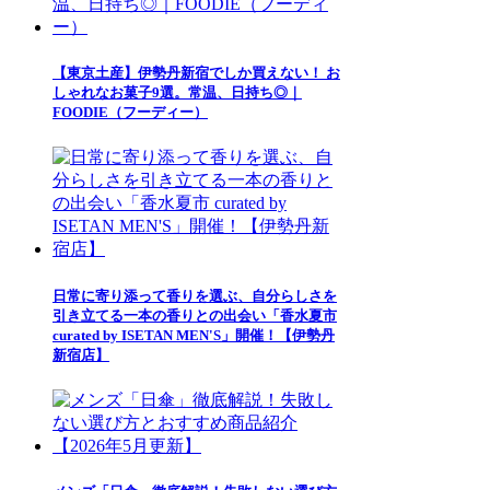
【東京土産】伊勢丹新宿でしか買えない！ お
しゃれなお菓子9選。常温、日持ち◎｜
FOODIE（フーディー）
日常に寄り添って香りを選ぶ、自分らしさを
引き立てる一本の香りとの出会い「香水夏市
curated by ISETAN MEN'S」開催！【伊勢丹
新宿店】