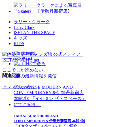
ラリー・クラーク
Larry Clark
ISETAN THE SPACE
キッズ
KIDS
SHARE
POST
LINEで送る
ここでしか読めない、
関連記事
メンズ館の最新情報を発信
トップページへ
JAPANESE MODERN AND
CONTEMPORARYを伊勢丹新宿店 本館2階
「イセタン ザ・スペース」にてご紹介。