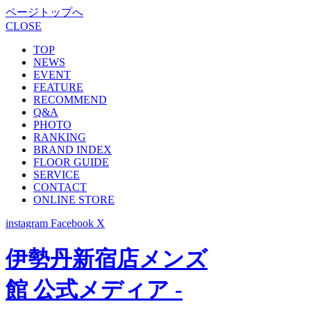
ページトップへ
CLOSE
TOP
NEWS
EVENT
FEATURE
RECOMMEND
Q&A
PHOTO
RANKING
BRAND INDEX
FLOOR GUIDE
SERVICE
CONTACT
ONLINE STORE
instagram
Facebook
X
伊勢丹新宿店メンズ
館 公式メディア -