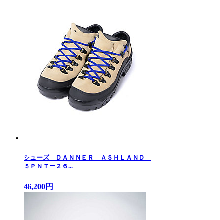
シューズ ＤＡＮＮＥＲ ＡＳＨＬＡＮＤ
ＳＰＮＴー２６...
46,200円