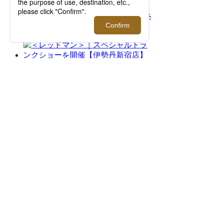
＜バウルズ＞「PERFECT DAY」 2026年秋冬
コレクションローンチ！【伊勢丹新宿店】
2026.08.12 - 08.25
＜レッドマン＞｜スペシャルトランクショー
を開催【伊勢丹新宿店】
2026.08.12 - 09.01
＜Re made in tokyo japan＞｜1枚でサマにな
る、夏を品よく快適に過ごすTシャツやカッ
トソーをご紹介！【伊勢丹新宿店】