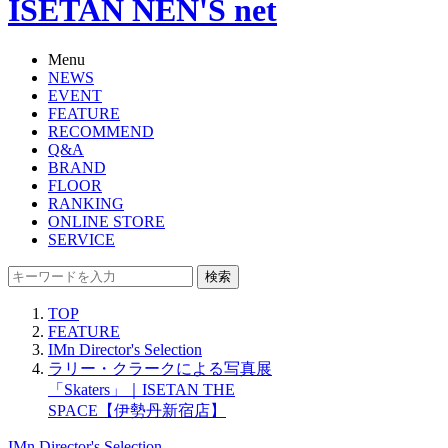
ISETAN NEN'S net
Menu
NEWS
EVENT
FEATURE
RECOMMEND
Q&A
BRAND
FLOOR
RANKING
ONLINE STORE
SERVICE
検索
TOP
FEATURE
IMn Director's Selection
ラリー・クラークによる写真展
「Skaters」｜ISETAN THE
SPACE【伊勢丹新宿店】
IMn Director's Selection