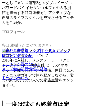
ーとしてメンズ館7階と＜ダブルイーグル
パワードバイ イセタンゴルフ＞の入る別
館を担当する谷口 雅樹が、アクティブな
自身のライフスタイルを充実させるアイテ
ムをご紹介。
プロフィール
谷口 雅樹（たにぐち まさき）
新宿紳士商品部 メンズオーセンティック
＆コンテンポラリー バイヤー
2010年に入社し、メンズテーラードクロー
ここでしか読めない、
ジング バイヤーや紳士靴 セールスマネー
メンズ館の最新情報を発信
ジャーを経て2024年から現職。休日は友人
とテニスやゴルフで体を動かしながら、妻
トップページへ
と2歳の息子との3人での家族生活をエンジ
ョイ中。
一度は試すも終着点は定