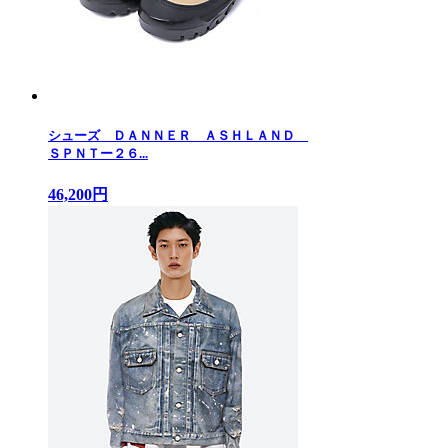
シューズ ＤＡＮＮＥＲ ＡＳＨＬＡＮＤ
ＳＰＮＴー２６...
46,200円