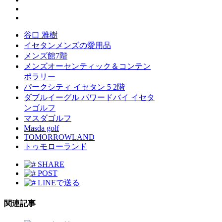
谷口 雅樹
イセタンメンズの愛用品
メンズ館7階
メンズオーセンティック＆コンテン
ポラリー
パークシティ イセタン 5 2階
ダブルイーグル パワードバイ イセタ
ンゴルフ
マスダゴルフ
Masda golf
TOMORROWLAND
トゥモローランド
SHARE
POST
LINEで送る
関連記事