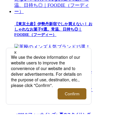
【東京土産】伊勢丹新宿でしか買えない！ お
しゃれなお菓子9選。常温、日持ち◎｜
FOODIE（フーディー）
革靴のメンズ人気ブランド15選！カジュアル
からハイエンドまでご紹介
＜999.9/フォーナインズ＞夏のスタイリング
を彩るサングラスの数々が集結！【伊勢丹新
宿店】