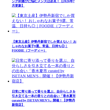
ング剤選びに悩むメンズは必見！【2026年7
月更新】
【東京土産】伊勢丹新宿でしか買えない！ お
しゃれなお菓子9選。常温、日持ち◎｜
FOODIE（フーディー）
日常に寄り添って香りを選ぶ、自分らしさを
引き立てる一本の香りとの出会い「香水夏市
curated by ISETAN MEN'S」開催！【伊勢丹
新宿店】