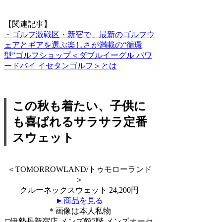
【関連記事】
・ゴルフ激戦区・新宿で、最新のゴルフウ
ェアとギアを選ぶ楽しさが満載の“循環
型”ゴルフショップ＜ダブルイーグル パワ
ードバイ イセタンゴルフ＞とは
この秋も着たい、子供に
も喜ばれるサラサラ定番
スウェット
＜TOMORROWLAND/トゥモローランド
＞
クルーネックスウェット 24,200円
►商品を見る
＊画像は本人私物
□伊勢丹新宿店 メンズ館7階 メンズオーセ