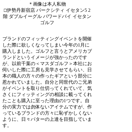
＊画像は本人私物
□伊勢丹新宿店 パークシティ イセタン5 2
階 ダブルイーグル パワードバイ イセタン
ゴルフ
ブランドのフィッティングイベントを開催
した際に欲しくなってしまい今年の1月に
購入しました。ゴルフと言うとアメリカブ
ランドというイメージが強かったのです
が、以前千葉の＜マスダゴルフ＞本社にお
伺いした際に工房も見学させてもらい、日
本の職人の方々の作ったギアという部分に
惹かれていました。自分と同世代のご兄弟
がイベントを取り仕切ってくれていて、気
さくにフィッティングの相談に載ってくれ
たことも購入に至った理由の1つです。自
分の実力では勿体ないアイテムですが、作
っているブランドの方々に恥ずかしくない
ように、日々パターの上達を目指していま
す。