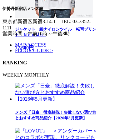
伊勢丹新宿店メンズ館
東京都新宿区新宿3-14-1
TEL: 03-3352-
1111
ジャケット 綿ナイロンツイル 転写プリン
営業時間：午前10時～午後8時
ト ＮｅｗＭａ...
MAP/ACCESS
72,600円
FLOOR GUIDE >
RANKING
WEEKLY
MONTHLY
メンズ「日傘」徹底解説！失敗しない選び方
とおすすめ商品紹介【2026年5月更新】