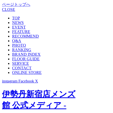
ページトップへ
CLOSE
TOP
NEWS
EVENT
FEATURE
RECOMMEND
Q&A
PHOTO
RANKING
BRAND INDEX
FLOOR GUIDE
SERVICE
CONTACT
ONLINE STORE
instagram
Facebook
X
伊勢丹新宿店メンズ
館 公式メディア -