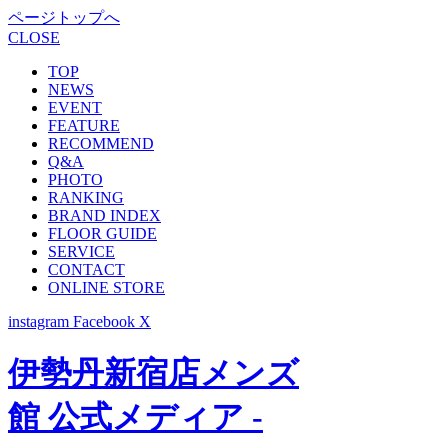
ページトップへ
CLOSE
TOP
NEWS
EVENT
FEATURE
RECOMMEND
Q&A
PHOTO
RANKING
BRAND INDEX
FLOOR GUIDE
SERVICE
CONTACT
ONLINE STORE
instagram
Facebook
X
伊勢丹新宿店メンズ
館 公式メディア -