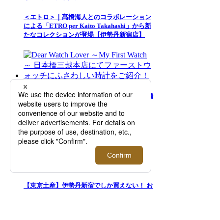
＜エトロ＞｜髙橋海人とのコラボレーション
による「ETRO per Kaito Takahashi」から新
たなコレクションが登場【伊勢丹新宿店】
Dear Watch Lover ～My First Watch～ 日本橋
三越本店にてファーストウォッチにふさわし
い時計をご紹介！
【東京土産】伊勢丹新宿でしか買えない！ お
しゃれなお菓子9選。常温、日持ち◎｜
FOODIE（フーディー）