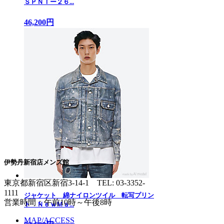
ＳＰＮＴー２６...
46,200円
伊勢丹新宿店メンズ館
東京都新宿区新宿3-14-1
TEL: 03-3352-
1111
ジャケット 綿ナイロンツイル 転写プリン
営業時間：午前10時～午後8時
ト ＮｅｗＭａ...
MAP/ACCESS