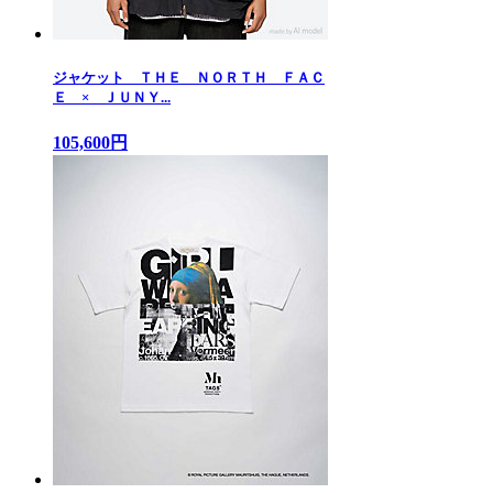
ジャケット ＴＨＥ ＮＯＲＴＨ ＦＡＣ
Ｅ × ＪＵＮＹ...
105,600円