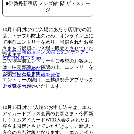
■伊勢丹新宿店 メンズ館1階 ザ・ステー
ジ
10月15日(水)のご入場にあたり店頭での混
乱、トラブル防止のため、オンライン上に
て事前エントリーを承り、当選されたお客
さまを当選順にご入場・販売とさせていた
だきます。
ご入場事前エントリーをご希望のお客さま
は、注意事項をご確認の上、エントリーを
ここでしか読めない、
お願いいたします。
メンズ館の最新情報を発信
エントリーの際は、三越伊勢丹アプリへの
トップページへ
ご登録をお願いいたします。
10月15日(水)ご入場のお申し込みは、エム
アイカードプラス会員のお客さま・今回新
しくエムアイカードWEB入会をされたお
客さま限定とさせていただきます。新規ご
入会の方も対象となります。（エムアイカ