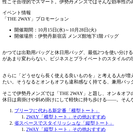
性こそ合理的でスマート。伊勢丹メンズではそんな効率性の高いバ
イベント情報
「THE 2WAY」プロモーション
開催期間：
10月15日(水)～10月28日(火)
開催場所：伊勢丹新宿店 メンズ館地下1階 バッグ
かつては出勤用バッグと休日用バッグ、最低2つを使い分け
があまり変わらない、ビジネスとプライベートのスタイルの
さらに「どうせなら長く使える良いものを」と考える人が増
たい。そうなるとオンもオフも違和感なく持てる、兼用バッ
そこで伊勢丹メンズでは「THE 2WAY」と題し、オン＆
休日は肩掛けや斜め掛けにして軽快に持ち歩ける――。そん
ブリーフに代わる新定番「横型トート」
2WAY「横型トート」その他おすすめ
省スペースでスタイリッシュな「縦型トート」
2WAY「縦型トート」その他おすすめ