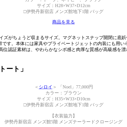
サイズ：H28×W37×D12cm
□伊勢丹新宿店 メンズ館地下1階 バッグ
商品を見る
は、A4サイズがちょうど収まるサイズ。マグネットスナップ開閉
群です。本体には家具やプライベートジェットの内装にも用い
最高位認証素材は、やわらかなシボ感と肉厚な質感が高級感を漂
トート」
＜
シロイ
＞ 「Noel」77,000円
カラー：ブラウン
サイズ：H35×W33×D10cm
□伊勢丹新宿店 メンズ館地下1階 バッグ
【衣装協力】
伊勢丹新宿店 メンズ館5階 メンズテーラードクロージング