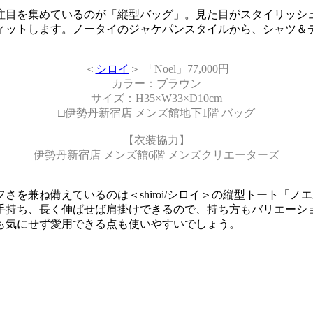
注目を集めているのが「縦型バッグ」。見た目がスタイリッシ
ィットします。ノータイのジャケパンスタイルから、シャツ＆
＜
シロイ
＞ 「Noel」77,000円
カラー：ブラウン
サイズ：H35×W33×D10cm
□伊勢丹新宿店 メンズ館地下1階 バッグ
【衣装協力】
伊勢丹新宿店 メンズ館6階 メンズクリエーターズ
を兼ね備えているのは＜shiroi/シロイ＞の縦型トート「
手持ち、長く伸ばせば肩掛けできるので、持ち方もバリエーシ
も気にせず愛用できる点も使いやすいでしょう。