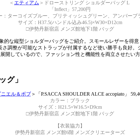
＜
エティアム
＞ドローストリング ショルダーバッグ L
「Inflect」57,200円
ー：ターコイズブルー、ブリティッシュグリーン、アンバーブ
サイズ：H37.5(ハンドル込み46.5)×W30×D12cm
□伊勢丹新宿店 メンズ館地下1階 バッグ
が印象的な縦型ショルダーバッグをご紹介。スモールレザーを得
長さ調整が可能なストラップが付属するなど使い勝手も良好。
も展開しているので、ファッション性と機能性を両立させたい
ッグ」
ダニエル＆ボブ
＞「P.SACCA SHOULDER ALCE accopiato」 59,
カラー：ブラック
サイズ：H21.5×W16.5×D9cm
□伊勢丹新宿店 メンズ館地下1階 バッグ
【衣装協力】
伊勢丹新宿店 メンズ館6階 メンズクリエーターズ