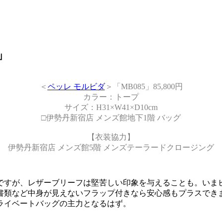
」
＜
ペッレ モルビダ
＞「MB085」85,800円
カラー：トープ
サイズ：H31×W41×D10cm
□伊勢丹新宿店 メンズ館地下1階 バッグ
【衣装協力】
伊勢丹新宿店 メンズ館5階 メンズテーラードクロージング
ですが、レザーブリーフは堅苦しい印象を与えることも。いま
書類など中身が見えないフラップ付きなら安心感もプラスでき
ライベートバッグの主力となるはず。