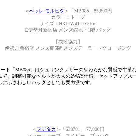
＜
ペッレ モルビダ
＞「MB085」85,800円
カラー：トープ
サイズ：H31×W41×D10cm
□伊勢丹新宿店 メンズ館地下1階 バッグ
【衣装協力】
伊勢丹新宿店 メンズ館5階 メンズテーラードクロージング
ジネストート「MB085」はシュリンクレザーのやわらかな質感で
ムで、調整可能なベルトが大人の2WAY仕様。セットアップス
ルにふさわしいバッグとしても実力派です。
＜
フジタカ
＞「633701」 77,000円
カラー：トープ、ネイビー、ブラック