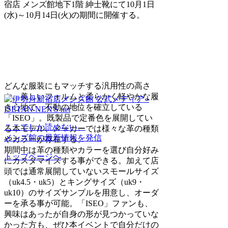
宿店 メンズ館地下1階 紳士靴にて10月1日
(水)～10月14日(火)の期間に開催する。
どんな服装にもマッチする汎用性の高さ
や、美しいフォルムと柔らかく軽やかな履
き心地で、不動の地位を確立している
「ISEO」。既製品で定番色を展開してい
ここでしか読めない、
る本モデル、メーカーでは様々な革の種類
メンズ館の最新情報を発信
やカラーが存在する。
期間中は革の種類やカラーを選び自分好み
トップページへ
にカスタマイズする事ができる。加えて店
頭では通常展開していないスモールサイズ
（uk4.5・uk5）とキングサイズ（uk9・
uk10）のサイズサンプルを用意し、オーダ
ーを承る事が可能。「ISEO」ファンも、
興味はあったが自身の形が見つかっていな
かった方も、ぜひ本イベントで自分だけの