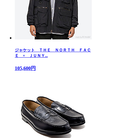
ジャケット ＴＨＥ ＮＯＲＴＨ ＦＡＣ
Ｅ × ＪＵＮＹ...
105,600円