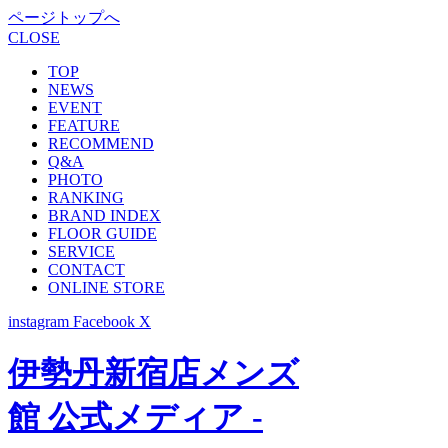
ページトップへ
CLOSE
TOP
NEWS
EVENT
FEATURE
RECOMMEND
Q&A
PHOTO
RANKING
BRAND INDEX
FLOOR GUIDE
SERVICE
CONTACT
ONLINE STORE
instagram
Facebook
X
伊勢丹新宿店メンズ
館 公式メディア -