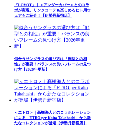
『LOVOT』｜＜アンダーカバー＞とのコラ
ボが実現。リンクコーデも楽しめるヒト用ウ
ェアもご紹介！【伊勢丹新宿店】
似合うサングラスの選び方は「顔型との相
性」が重要！バランスの良いフレームの見つ
け方【2026年更新】
＜エトロ＞｜髙橋海人とのコラボレーション
による「ETRO per Kaito Takahashi」から新
たなコレクションが登場【伊勢丹新宿店】