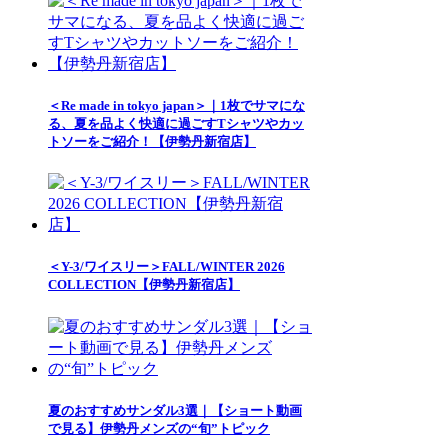
＜Re made in tokyo japan＞｜1枚でサマにな
る、夏を品よく快適に過ごすTシャツやカッ
トソーをご紹介！【伊勢丹新宿店】
＜Y-3/ワイスリー＞FALL/WINTER 2026
COLLECTION【伊勢丹新宿店】
夏のおすすめサンダル3選｜【ショート動画
で見る】伊勢丹メンズの“旬”トピック