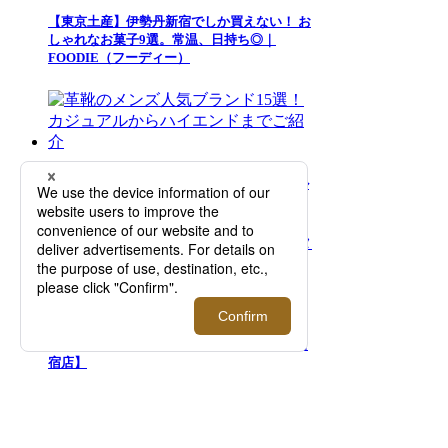
【東京土産】伊勢丹新宿でしか買えない！ お
しゃれなお菓子9選。常温、日持ち◎｜
FOODIE（フーディー）
革靴のメンズ人気ブランド15選！カジュアル
からハイエンドまでご紹介
＜999.9/フォーナインズ＞夏のスタイリング
を彩るサングラスの数々が集結！【伊勢丹新
宿店】