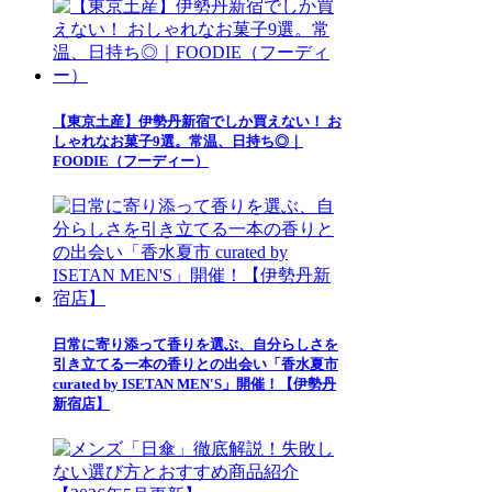
【東京土産】伊勢丹新宿でしか買えない！ お
しゃれなお菓子9選。常温、日持ち◎｜
FOODIE（フーディー）
日常に寄り添って香りを選ぶ、自分らしさを
引き立てる一本の香りとの出会い「香水夏市
curated by ISETAN MEN'S」開催！【伊勢丹
新宿店】