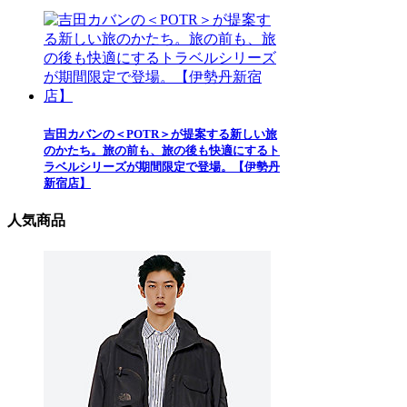
吉田カバンの＜POTR＞が提案する新しい旅
のかたち。旅の前も、旅の後も快適にするト
ラベルシリーズが期間限定で登場。【伊勢丹
新宿店】
人気商品