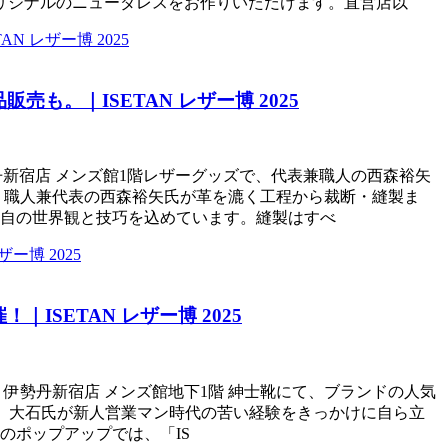
リジナルのニューダレスをお作りいただけます。直営店以
。｜ISETAN レザー博 2025
間、伊勢丹新宿店 メンズ館1階レザーグッズで、代表兼職人の西森裕矢
、職人兼代表の西森裕矢氏が革を漉く工程から裁断・縫製ま
自の世界観と技巧を込めています。縫製はすべ
ETAN レザー博 2025
火)に、伊勢丹新宿店 メンズ館地下1階 紳士靴にて、ブランドの人気
の代表、大石氏が新人営業マン時代の苦い経験をきっかけに自ら立
のポップアップでは、「IS