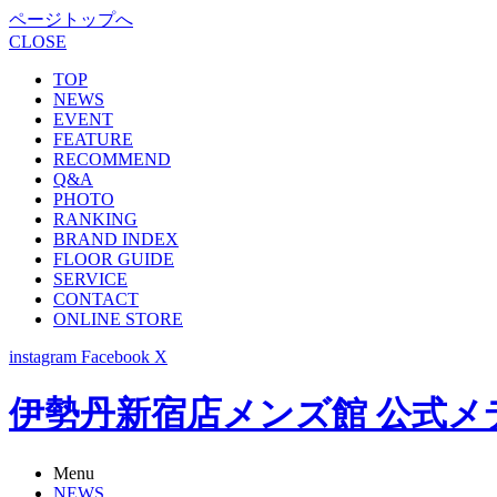
ページトップへ
CLOSE
TOP
NEWS
EVENT
FEATURE
RECOMMEND
Q&A
PHOTO
RANKING
BRAND INDEX
FLOOR GUIDE
SERVICE
CONTACT
ONLINE STORE
instagram
Facebook
X
伊勢丹新宿店メンズ館 公式メディア -
Menu
NEWS