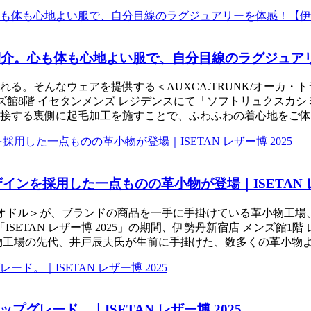
ご紹介。心も体も心地よい服で、自分目線のラグジュア
る。そんなウェアを提供する＜AUXCA.TRUNK/オーカ
メンズ館8階 イセタンメンズ レジデンスにて「ソフトリュクス
る裏側に起毛加工を施すことで、ふわふわの着心地をご体感いただ
ンを採用した一点ものの革小物が登場｜ISETAN レザ
u/オドル＞が、ブランドの商品を一手に手掛けている革小物工場
）の「ISETAN レザー博 2025」の期間、伊勢丹新宿店 メンズ館1階
物工場の先代、井戸辰夫氏が生前に手掛けた、数多くの革小物
レード。｜ISETAN レザー博 2025