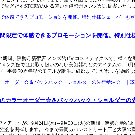
で紡ぎだすSTORYのある装いを伊勢丹メンズがご提案いたし
間限定で体感できるプロモーションを開催。特別仕
月30日(火)の期間、伊勢丹新宿店 メンズ館1階 コスメティクス
常メンズ館ではお取り扱いのない美顔器などのアイテムや、9
バー事業 70周年記念モデルが誕生。細部までこだわりを凝縮
カラーオーダー会＆バックパック・ショルダーの先行受注
フィアー＞が、9月24日(水)～9月30日(火)の期間、伊勢丹新
注会を開催します。 今まで豊岡カバンストリート店と大阪の