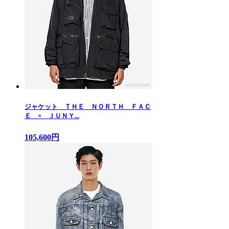
ジャケット ＴＨＥ ＮＯＲＴＨ ＦＡＣ
Ｅ × ＪＵＮＹ...
105,600円