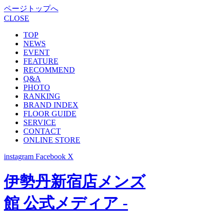
ページトップへ
CLOSE
TOP
NEWS
EVENT
FEATURE
RECOMMEND
Q&A
PHOTO
RANKING
BRAND INDEX
FLOOR GUIDE
SERVICE
CONTACT
ONLINE STORE
instagram
Facebook
X
伊勢丹新宿店メンズ
館 公式メディア -