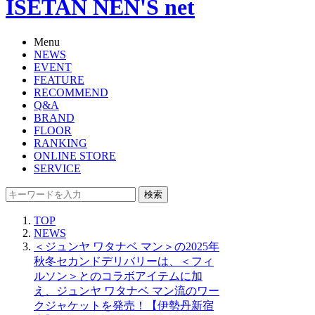
ISETAN NEN'S net
Menu
NEWS
EVENT
FEATURE
RECOMMEND
Q&A
BRAND
FLOOR
RANKING
ONLINE STORE
SERVICE
検索
TOP
NEWS
＜ジュンヤ ワタナベ マン＞の2025年
秋冬セカンドデリバリーは、＜フィ
ルソン＞とのコラボアイテムに加
え、ジュンヤ ワタナベ マン流のワー
クジャケットを発売！【伊勢丹新宿