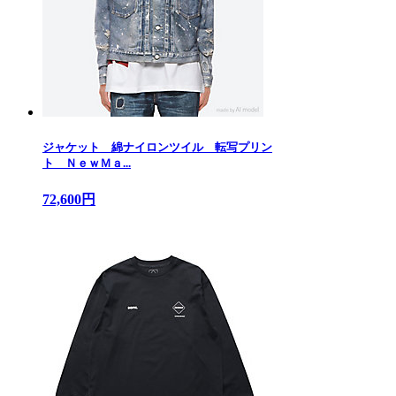
ジャケット 綿ナイロンツイル 転写プリン
ト ＮｅｗＭａ...
72,600円