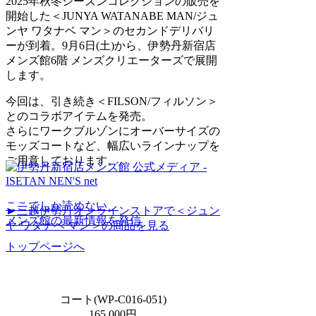
2025年秋冬シーズンコレクションの販売を
開始した＜JUNYA WATANABE MAN/ジュ
ンヤ ワタナベ マン＞のセカンドデリバリ
ーが到着。9月6日(土)から、伊勢丹新宿店
メンズ館6階 メンズクリエーターズで展開
します。
今回は、引き続き＜FILSON/フィルソン＞
とのコラボアイテムを発売。
さらにワークブルゾンにオーバーサイズの
モッズコートなど、幅広いラインナップを
ご用意しております。
ここでしか読めない、
►三越伊勢丹オンラインストアで＜ジュン
メンズ館の最新情報を発信
ヤ ワタナベ マン＞の商品を見る
トップページへ
コート(WP-C016-051)
165,000円