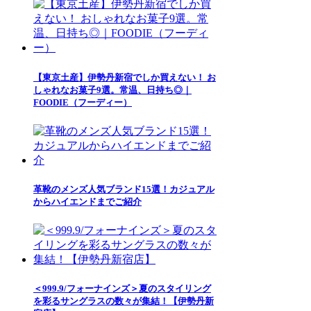
【東京土産】伊勢丹新宿でしか買えない！ お
しゃれなお菓子9選。常温、日持ち◎｜
FOODIE（フーディー）
革靴のメンズ人気ブランド15選！カジュアル
からハイエンドまでご紹介
＜999.9/フォーナインズ＞夏のスタイリング
を彩るサングラスの数々が集結！【伊勢丹新