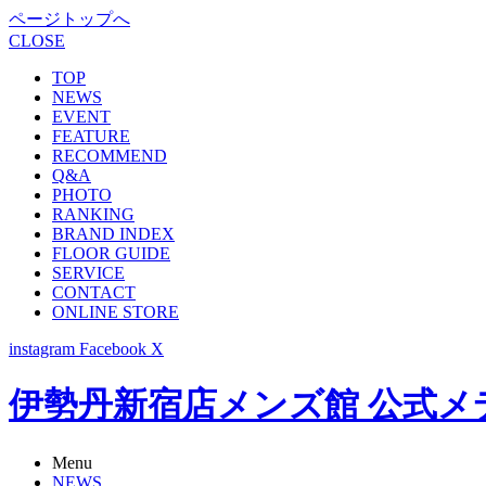
ページトップへ
CLOSE
TOP
NEWS
EVENT
FEATURE
RECOMMEND
Q&A
PHOTO
RANKING
BRAND INDEX
FLOOR GUIDE
SERVICE
CONTACT
ONLINE STORE
instagram
Facebook
X
伊勢丹新宿店メンズ館 公式メディア -
Menu
NEWS