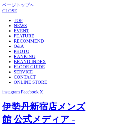
ページトップへ
CLOSE
TOP
NEWS
EVENT
FEATURE
RECOMMEND
Q&A
PHOTO
RANKING
BRAND INDEX
FLOOR GUIDE
SERVICE
CONTACT
ONLINE STORE
instagram
Facebook
X
伊勢丹新宿店メンズ
館 公式メディア -