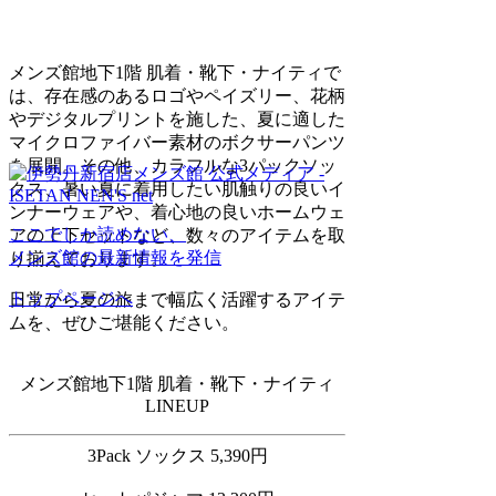
メンズ館地下1階 肌着・靴下・ナイティで
は、存在感のあるロゴやペイズリー、花柄
やデジタルプリントを施した、夏に適した
マイクロファイバー素材のボクサーパンツ
を展開。その他、カラフルな3パックソッ
クス、暑い夏に着用したい肌触りの良いイ
ンナーウェアや、着心地の良いホームウェ
ここでしか読めない、
アの上下セットなど、数々のアイテムを取
メンズ館の最新情報を発信
り揃えております。
トップページへ
日常から夏の旅まで幅広く活躍するアイテ
ムを、ぜひご堪能ください。
メンズ館地下1階 肌着・靴下・ナイティ
LINEUP
3Pack ソックス 5,390円