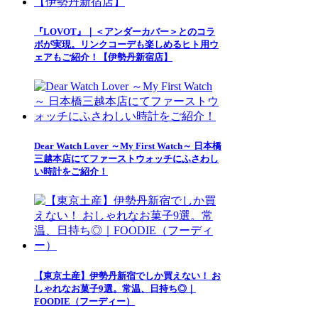
『LOVOT』｜＜アンダーカバー＞とのコラ
ボが実現。リンクコーデも楽しめるヒト用ウ
ェアもご紹介！【伊勢丹新宿店】
Dear Watch Lover ～My First Watch～ 日本橋
三越本店にてファーストウォッチにふさわし
い時計をご紹介！
【東京土産】伊勢丹新宿でしか買えない！ お
しゃれなお菓子9選。常温、日持ち◎｜
FOODIE（フーディー）