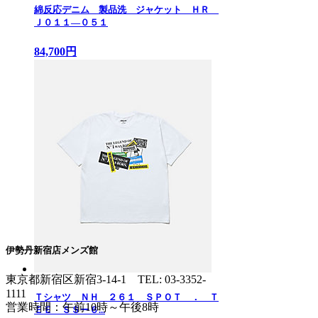
綿反応デニム 製品洗 ジャケット ＨＲ
Ｊ０１１—０５１
84,700円
伊勢丹新宿店メンズ館
東京都新宿区新宿3-14-1
TEL: 03-3352-
1111
Ｔシャツ ＮＨ ２６１ ＳＰＯＴ ． Ｔ
営業時間：午前10時～午後8時
ＥＥ ＳＳー６...