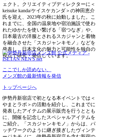
ェクト。クリエイティブディレクターに＜
keisuke kanda/ケイスケカンダ＞の神田恵介
氏を迎え、2023年の秋に始動しました。こ
れまでに、全国の温泉地や宿泊施設で使わ
れたゆかたを使い繋げる「宿つなぎ」や、
日本最古の洋服とされるスカジャンと着物
を融合させた「スカジャンキモノ」などを
発表し、日本文化の魅力と可能性を独自の
視点で研究・発信しています。
ここでしか読めない、
メンズ館の最新情報を発信
トップページへ
伊勢丹新宿店で初となる本イベントでは＜
やまとラボ＞の活動を紹介し、これまでに
発表したアイテムの展示販売を行うととも
に、開催を記念したスペシャルアイテムを
ご紹介。「スカジャンキモノ」からは、パ
ッチワークのように継ぎ接ぎしたヴィンテ
ージキモノに、伊勢丹新宿店を含む新宿の