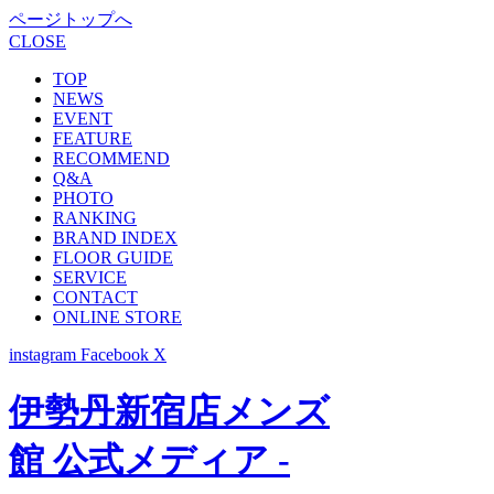
ページトップへ
CLOSE
TOP
NEWS
EVENT
FEATURE
RECOMMEND
Q&A
PHOTO
RANKING
BRAND INDEX
FLOOR GUIDE
SERVICE
CONTACT
ONLINE STORE
instagram
Facebook
X
伊勢丹新宿店メンズ
館 公式メディア -