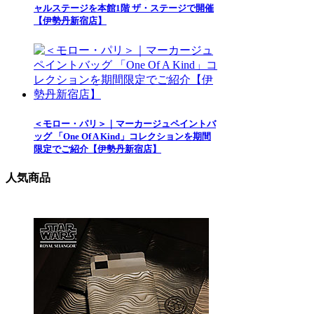
ャルステージを本館1階 ザ・ステージで開催
【伊勢丹新宿店】
＜モロー・パリ＞｜マーカージュペイントバ
ッグ 「One Of A Kind」コレクションを期間
限定でご紹介【伊勢丹新宿店】
人気商品