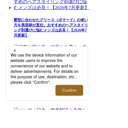
髪型に合わせたグリース（ポマード）の使い
方を美容師が直伝。おすすめのヘアスタイリ
ング剤選びに悩むメンズは必見！【2026年7
月更新】
日常に寄り添って香りを選ぶ、自分らしさを
引き立てる一本の香りとの出会い「香水夏市
curated by ISETAN MEN'S」開催！【伊勢丹
新宿店】