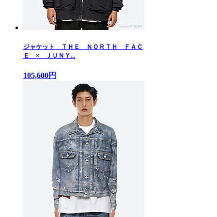
ジャケット ＴＨＥ ＮＯＲＴＨ ＦＡＣ
Ｅ × ＪＵＮＹ...
105,600円