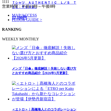
1111
Ｔシャツ ＡＵＴＨＥＮＴＩＣ Ｌ／Ｓ Ｔ
営業時間：午前10時～午後8時
ＥＥ ＦＣＲＢ...
MAP/ACCESS
12,100円
FLOOR GUIDE >
RANKING
WEEKLY
MONTHLY
メンズ「日傘」徹底解説！失敗しない選び方
とおすすめ商品紹介【2026年5月更新】
＜エトロ＞｜髙橋海人とのコラボレーション