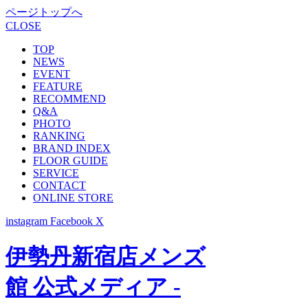
ページトップへ
CLOSE
TOP
NEWS
EVENT
FEATURE
RECOMMEND
Q&A
PHOTO
RANKING
BRAND INDEX
FLOOR GUIDE
SERVICE
CONTACT
ONLINE STORE
instagram
Facebook
X
伊勢丹新宿店メンズ
館 公式メディア -