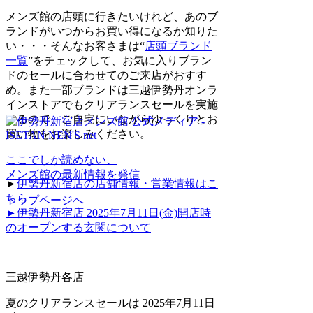
メンズ館の店頭に行きたいけれど、あのブ
ランドがいつからお買い得になるか知りた
い・・・そんなお客さまは“
店頭ブランド
一覧
”をチェックして、お気に入りブラン
ドのセールに合わせてのご来店がおすす
め。また一部ブランドは三越伊勢丹オンラ
インストアでもクリアランスセールを実施
するので、ご自宅にいながらゆっくりとお
買い物をお楽しみください。
ここでしか読めない、
メンズ館の最新情報を発信
►
伊勢丹新宿店の店舗情報・営業情報はこ
ちら
トップページへ
►伊勢丹新宿店 2025年7月11日(金)開店時
のオープンする玄関について
三越伊勢丹各店
夏のクリアランスセールは 2025年7月11日