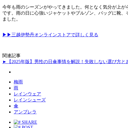
今年も雨のシーズンがやってきました。何となく気分が上が
です。雨の日に心強いジャケットやブルゾン、バッグに靴、
ました。
▶▶三越伊勢丹オンラインストアで詳しく見る
関連記事
►【2025年版】男性の日傘事情を解説！失敗しない選び方と
梅雨
雨
レインウェア
レインシューズ
傘
アンブレラ
SHARE
POST