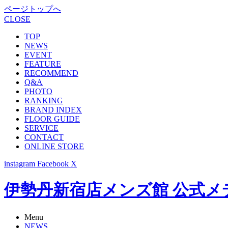
ページトップへ
CLOSE
TOP
NEWS
EVENT
FEATURE
RECOMMEND
Q&A
PHOTO
RANKING
BRAND INDEX
FLOOR GUIDE
SERVICE
CONTACT
ONLINE STORE
instagram
Facebook
X
伊勢丹新宿店メンズ館 公式メディア -
Menu
NEWS