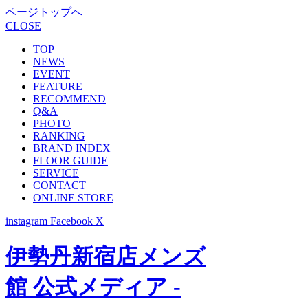
ページトップへ
CLOSE
TOP
NEWS
EVENT
FEATURE
RECOMMEND
Q&A
PHOTO
RANKING
BRAND INDEX
FLOOR GUIDE
SERVICE
CONTACT
ONLINE STORE
instagram
Facebook
X
伊勢丹新宿店メンズ
館 公式メディア -