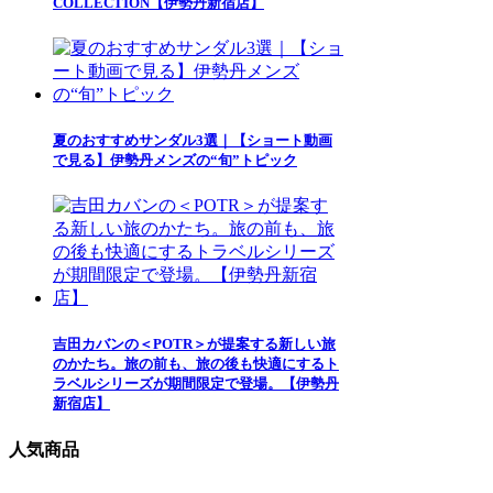
COLLECTION【伊勢丹新宿店】
夏のおすすめサンダル3選｜【ショート動画
で見る】伊勢丹メンズの“旬”トピック
吉田カバンの＜POTR＞が提案する新しい旅
のかたち。旅の前も、旅の後も快適にするト
ラベルシリーズが期間限定で登場。【伊勢丹
新宿店】
人気商品