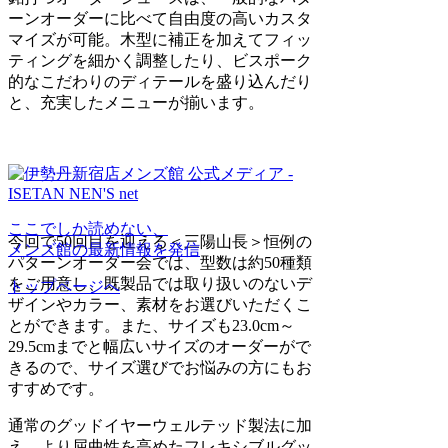
ーンオーダーに比べて自由度の高いカスタ
マイズが可能。木型に補正を加えてフィッ
ティングを細かく調整したり、ビスポーク
的なこだわりのディテールを盛り込んだり
と、充実したメニューが揃います。
ここでしか読めない、
今回で50回目を迎える＜三陽山長＞恒例の
メンズ館の最新情報を発信
パターンオーダー会では、型数は約50種類
をご用意し、既製品では取り扱いのないデ
トップページへ
ザインやカラー、素材をお選びいただくこ
とができます。また、サイズも23.0cm～
29.5cmまでと幅広いサイズのオーダーがで
きるので、サイズ選びでお悩みの方にもお
すすめです。
通常のグッドイヤーウェルテッド製法に加
え、より屈曲性を高めたフレキシブルグッ