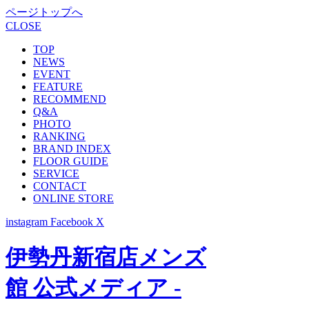
ページトップへ
CLOSE
TOP
NEWS
EVENT
FEATURE
RECOMMEND
Q&A
PHOTO
RANKING
BRAND INDEX
FLOOR GUIDE
SERVICE
CONTACT
ONLINE STORE
instagram
Facebook
X
伊勢丹新宿店メンズ
館 公式メディア -