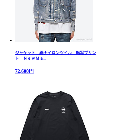
ジャケット 綿ナイロンツイル 転写プリン
ト ＮｅｗＭａ...
72,600円