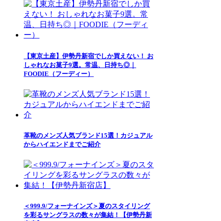
【東京土産】伊勢丹新宿でしか買えない！ お
しゃれなお菓子9選。常温、日持ち◎｜
FOODIE（フーディー）
革靴のメンズ人気ブランド15選！カジュアル
からハイエンドまでご紹介
＜999.9/フォーナインズ＞夏のスタイリング
を彩るサングラスの数々が集結！【伊勢丹新