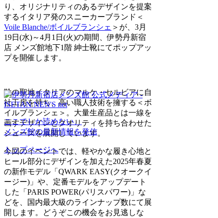
り、オリジナリティのあるデザインを提案
するイタリア発のスニーカーブランド＜
Voile Blanche/ボイルブランシェ
＞が、3月
19日(水)～4月1日(火)の期間、伊勢丹新宿
店 メンズ館地下1階 紳士靴にてポップアッ
プを開催します。
靴の聖地イタリアのマルケ・セルビアに自
社工房を持ち、高い職人技術を擁する＜ボ
イルブランシェ＞。大量生産品とは一線を
ここでしか読めない、
画すデザインとクオリティを持ち合わせた
メンズ館の最新情報を発信
シューズを展開しています。
トップページへ
今回のイベントでは、軽やかな履き心地と
ヒール部分にデザインを加えた2025年春夏
の新作モデル「QWARK EASY(クオークイ
ージー)」や、定番モデルをアップデート
した「PARIS POWER(パリスパワー)」な
どを、国内最大級のラインナップ数にて展
開します。どうぞこの機会をお見逃しな