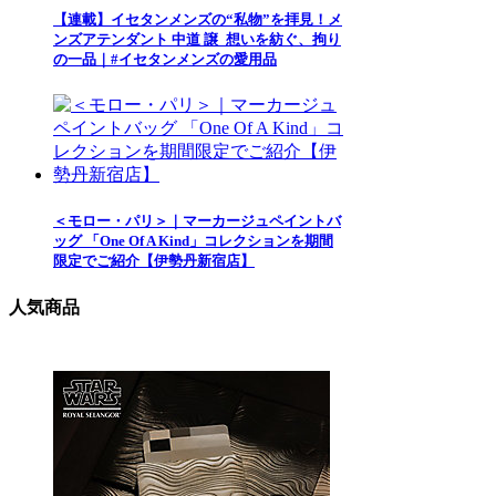
【連載】イセタンメンズの“私物”を拝見！メ
ンズアテンダント 中道 譲_想いを紡ぐ、拘り
の一品｜#イセタンメンズの愛用品
＜モロー・パリ＞｜マーカージュペイントバ
ッグ 「One Of A Kind」コレクションを期間
限定でご紹介【伊勢丹新宿店】
人気商品