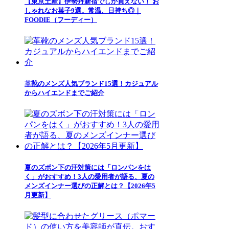
【東京土産】伊勢丹新宿でしか買えない！ お
しゃれなお菓子9選。常温、日持ち◎｜
FOODIE（フーディー）
革靴のメンズ人気ブランド15選！カジュアル
からハイエンドまでご紹介
夏のズボン下の汗対策には「ロンパンをは
く」がおすすめ！3人の愛用者が語る、夏の
メンズインナー選びの正解とは？【2026年5
月更新】