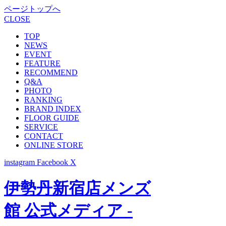
ページトップへ
CLOSE
TOP
NEWS
EVENT
FEATURE
RECOMMEND
Q&A
PHOTO
RANKING
BRAND INDEX
FLOOR GUIDE
SERVICE
CONTACT
ONLINE STORE
instagram
Facebook
X
伊勢丹新宿店メンズ
館 公式メディア -