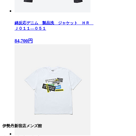
綿反応デニム 製品洗 ジャケット ＨＲ
Ｊ０１１—０５１
84,700円
伊勢丹新宿店メンズ館