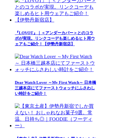
『LOVOT』｜＜アンダーカバー＞とのコラ
ボが実現。リンクコーデも楽しめるヒト用ウ
ェアもご紹介！【伊勢丹新宿店】
Dear Watch Lover ～My First Watch～ 日本橋
三越本店にてファーストウォッチにふさわし
い時計をご紹介！