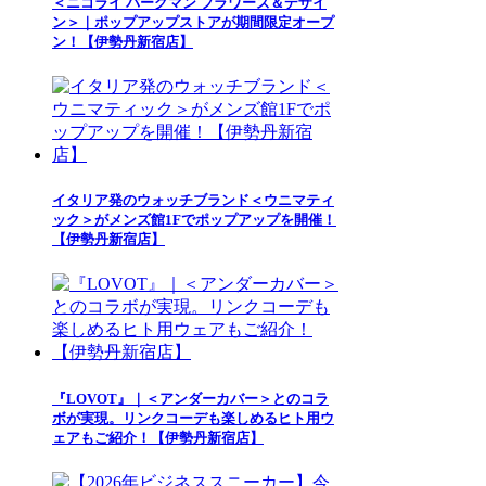
＜ニコライ バーグマン フラワーズ＆デザイ
ン＞｜ポップアップストアが期間限定オープ
ン！【伊勢丹新宿店】
イタリア発のウォッチブランド＜ウニマティ
ック＞がメンズ館1Fでポップアップを開催！
【伊勢丹新宿店】
『LOVOT』｜＜アンダーカバー＞とのコラ
ボが実現。リンクコーデも楽しめるヒト用ウ
ェアもご紹介！【伊勢丹新宿店】