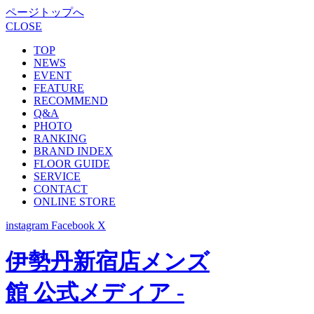
ページトップへ
CLOSE
TOP
NEWS
EVENT
FEATURE
RECOMMEND
Q&A
PHOTO
RANKING
BRAND INDEX
FLOOR GUIDE
SERVICE
CONTACT
ONLINE STORE
instagram
Facebook
X
伊勢丹新宿店メンズ
館 公式メディア -