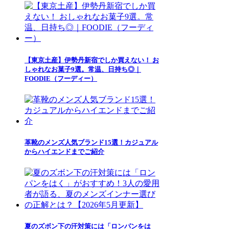
【東京土産】伊勢丹新宿でしか買えない！ お
しゃれなお菓子9選。常温、日持ち◎｜
FOODIE（フーディー）
革靴のメンズ人気ブランド15選！カジュアル
からハイエンドまでご紹介
夏のズボン下の汗対策には「ロンパンをは