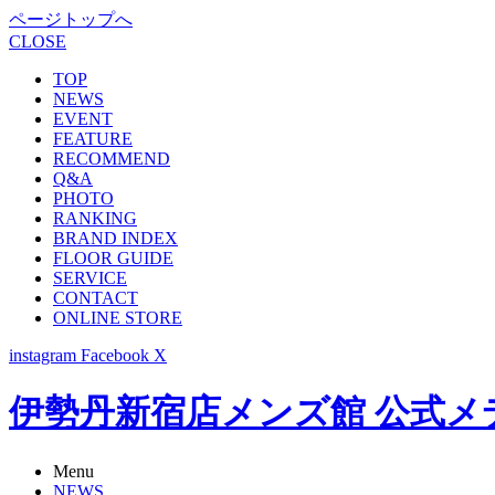
ページトップへ
CLOSE
TOP
NEWS
EVENT
FEATURE
RECOMMEND
Q&A
PHOTO
RANKING
BRAND INDEX
FLOOR GUIDE
SERVICE
CONTACT
ONLINE STORE
instagram
Facebook
X
伊勢丹新宿店メンズ館 公式メディア -
Menu
NEWS