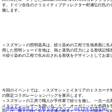
す。ドイツ在住のクリエイティブディレクター村瀬弘行氏の
施します。
＜スズサン＞の照明器具は、絞り染めの工程で生地表面に生
用した照明シェード生地は、熱と蒸気の圧力による形状記憶
※絞り染めの工程で生み出される形状をデザインとしてお楽
今回のイベントでは、＜スズサン＞とイタリアのトスカーナ地
の限定コラボレーションバッグを展示します。
＜スズサン＞の工房で職人が手作業で絞りを施し、一点一点異
イタリアン・レザーを用いることで、オーガニックな色調を
品には、職人の技に対する共通の敬意とこだわりが随所に反