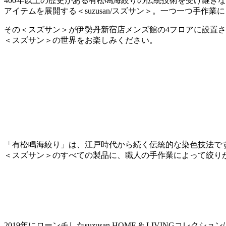
400年以上の歴史がある有松鳴海絞りの伝統技術を受け継ぎ
アイテムを展開する＜suzusan/スズサン＞。一つ一つ手
その＜スズサン＞が伊勢丹新宿店メンズ館の4フロアに設置され
＜スズサン＞の世界をお楽しみください。
「有松鳴海絞り」は、江戸時代から続く伝統的な染色技法で
＜スズサン＞のすべての製品に、職人の手作業によって絞り
2019年にローンチしたsuzusan HOME & LIVI