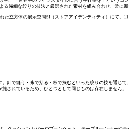
ながら、「世界中のライフスタイルに合う手仕事を」というコ
作業による繊細な絞りの技法と厳選された素材を組み合わせ、常に
た立方体の展示空間SI（ストアアイデンティティ）にて、11月
す。針で縫う・糸で括る・板で挟むといった絞りの技を通じて
が施されているため、ひとつとして同じものは存在しません。
NGコレクションは、クッションカバーやブランケット、テーブルラン