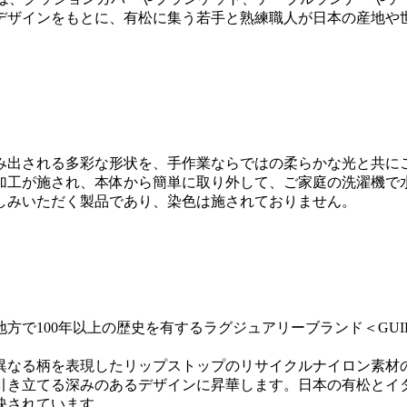
デザインをもとに、有松に集う若手と熟練職人が日本の産地や
み出される多彩な形状を、手作業ならではの柔らかな光と共に
加工が施され、本体から簡単に取り外して、ご家庭の洗濯機で
しみいただく製品であり、染色は施されておりません。
方で100年以上の歴史を有するラグジュアリーブランド＜GU
なる柄を表現したリップストップのリサイクルナイロン素材の
引き立てる深みのあるデザインに昇華します。日本の有松とイ
映されています。