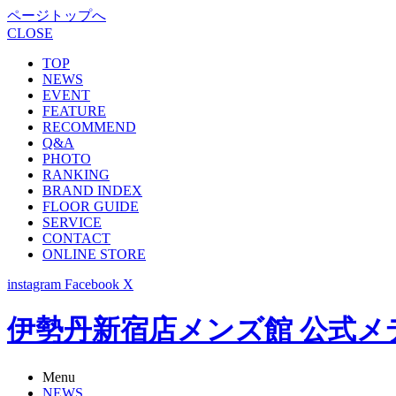
ページトップへ
CLOSE
TOP
NEWS
EVENT
FEATURE
RECOMMEND
Q&A
PHOTO
RANKING
BRAND INDEX
FLOOR GUIDE
SERVICE
CONTACT
ONLINE STORE
instagram
Facebook
X
伊勢丹新宿店メンズ館 公式メディア -
Menu
NEWS