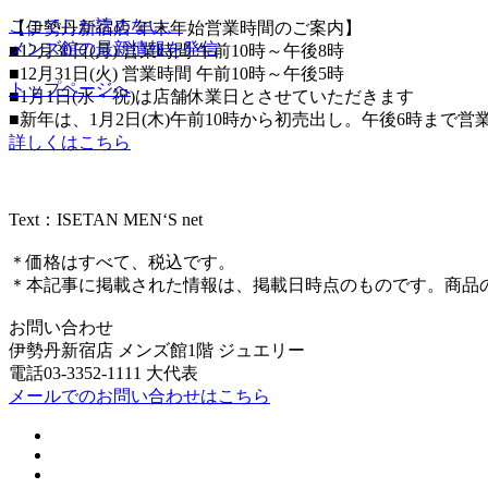
ここでしか読めない、
【伊勢丹新宿店 年末年始営業時間のご案内】
メンズ館の最新情報を発信
■12月30日(月) 営業時間 午前10時～午後8時
■12月31日(火) 営業時間 午前10時～午後5時
トップページへ
■1月1日(水・祝)は店舗休業日とさせていただきます
■新年は、1月2日(木)午前10時から初売出し。午後6時まで
詳しくはこちら
Text：ISETAN MEN‘S net
＊価格はすべて、税込です。
＊本記事に掲載された情報は、掲載日時点のものです。商品
お問い合わせ
伊勢丹新宿店 メンズ館1階 ジュエリー
電話03-3352-1111 大代表
メールでのお問い合わせはこちら