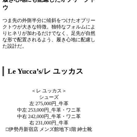
ウ
つま先の外側半分に傾斜をつけたオブリー
クトウが大きな特徴。独特なフォルムによ
りヒネリが加わるだけでなく、足先が自然
な形で配置されるよう、履き心地に配慮し
た設計だ。
Le Yucca’s/レ ユッカス
＜レ ユッカス＞
シューズ
左 275,000円_牛革
中左 253,000円_牛革・ワニ革
中右 242,000円_牛革・ワニ革
右 231,000円_牛革
□伊勢丹新宿店 メンズ館地下1階 紳士靴