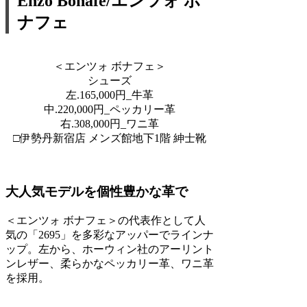
Enzo Bonafe/エンツォ ボ
ナフェ
＜エンツォ ボナフェ＞
シューズ
左.165,000円_牛革
中.220,000円_ペッカリー革
右.308,000円_ワニ革
□伊勢丹新宿店 メンズ館地下1階 紳士靴
大人気モデルを個性豊かな革で
＜エンツォ ボナフェ＞の代表作として人
気の「2695」を多彩なアッパーでラインナ
ップ。左から、ホーウィン社のアーリント
ンレザー、柔らかなペッカリー革、ワニ革
を採用。