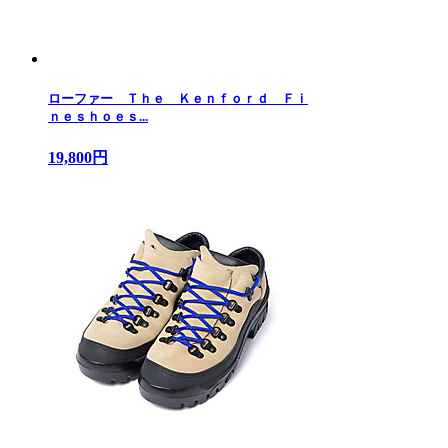
ローファー Ｔｈｅ Ｋｅｎｆｏｒｄ Ｆｉ
ｎｅｓｈｏｅｓ...
19,800円