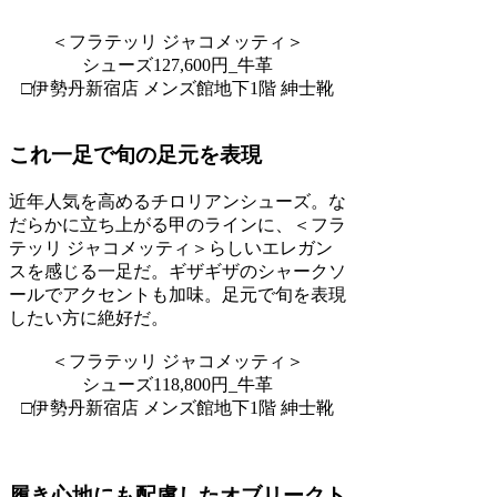
＜フラテッリ ジャコメッティ＞
シューズ127,600円_牛革
□伊勢丹新宿店 メンズ館地下1階 紳士靴
これ一足で旬の足元を表現
近年人気を高めるチロリアンシューズ。な
だらかに立ち上がる甲のラインに、＜フラ
テッリ ジャコメッティ＞らしいエレガン
スを感じる一足だ。ギザギザのシャークソ
ールでアクセントも加味。足元で旬を表現
したい方に絶好だ。
＜フラテッリ ジャコメッティ＞
シューズ118,800円_牛革
□伊勢丹新宿店 メンズ館地下1階 紳士靴
履き心地にも配慮したオブリークト