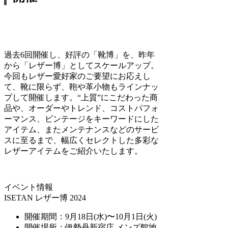
過去6回開催し、好評の「靴博」を、昨年
から「レザー博」としてスケールアップ。
今回もレザー愛好家のご要望にお応えし
て、靴に限らず、鞄や⾰⼩物もラインナッ
プして開催します。“上質”にこだわった商
品や、オーダーやトレンド、コストパフォ
ーマンス、ビンテージをキーワードにした
アイテム、またメンテナンスなどのサービ
スに⾄るまで、幅広くセレクトした多彩な
レザーアイテムをご紹介いたします。
イベント情報
ISETAN レザー博 2024
開催期間：9⽉18⽇(⽔)〜10⽉1⽇(⽕)
開催場所：伊勢丹新宿店 メンズ館地