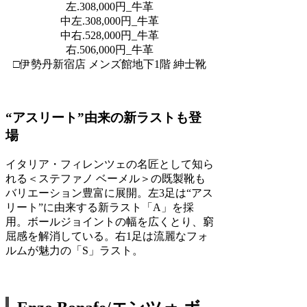
左.308,000円_牛革
中左.308,000円_牛革
中右.528,000円_牛革
右.506,000円_牛革
□伊勢丹新宿店 メンズ館地下1階 紳士靴
“アスリート”由来の新ラストも登
場
イタリア・フィレンツェの名匠として知ら
れる＜ステファノ ベーメル＞の既製靴も
バリエーション豊富に展開。左3足は“アス
リート”に由来する新ラスト「A」を採
用。ボールジョイントの幅を広くとり、窮
屈感を解消している。右1足は流麗なフォ
ルムが魅力の「S」ラスト。