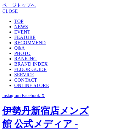
ページトップへ
CLOSE
TOP
NEWS
EVENT
FEATURE
RECOMMEND
Q&A
PHOTO
RANKING
BRAND INDEX
FLOOR GUIDE
SERVICE
CONTACT
ONLINE STORE
instagram
Facebook
X
伊勢丹新宿店メンズ
館 公式メディア -