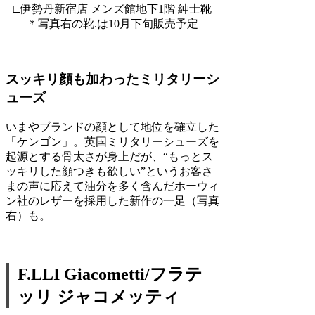
□伊勢丹新宿店 メンズ館地下1階 紳士靴
＊写真右の靴.は10月下旬販売予定
スッキリ顔も加わったミリタリーシ
ューズ
いまやブランドの顔として地位を確立した
「ケンゴン」。英国ミリタリーシューズを
起源とする骨太さが身上だが、“もっとス
ッキリした顔つきも欲しい”というお客さ
まの声に応えて油分を多く含んだホーウィ
ン社のレザーを採用した新作の一足（写真
右）も。
F.LLI Giacometti/フラテ
ッリ ジャコメッティ