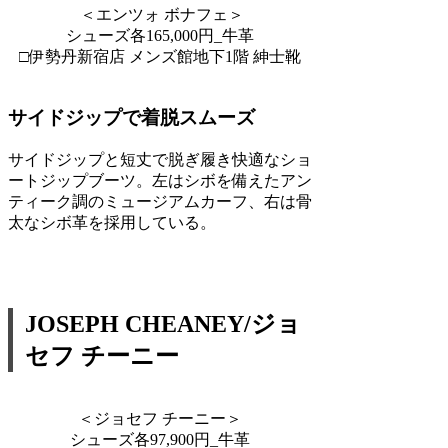
＜エンツォ ボナフェ＞
シューズ各165,000円_牛革
□伊勢丹新宿店 メンズ館地下1階 紳士靴
サイドジップで着脱スムーズ
サイドジップと短丈で脱ぎ履き快適なショ
ートジップブーツ。左はシボを備えたアン
ティーク調のミュージアムカーフ、右は骨
太なシボ革を採用している。
JOSEPH CHEANEY/ジョ
セフ チーニー
＜ジョセフ チーニー＞
シューズ各97,900円_牛革