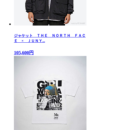
ジャケット ＴＨＥ ＮＯＲＴＨ ＦＡＣ
Ｅ × ＪＵＮＹ...
105,600円