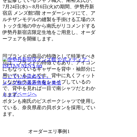
を監修しているシャツ職人、南裕太氏が、
7月24日(水)～8月6日(火)の期間、伊勢丹新
宿店 メンズ館5階 オーダーシャツにて、ア
ルチザンモデルの縫製を手掛ける工場のス
トック生地の中から南氏がリコメンドする
伊勢丹新宿店限定生地をご用意し、オーダ
ーフェアを開催します。
同ブランドの商品の特徴として特筆すべき
点は、ブランドの特徴でもあり、アイコン
にもなっているギャザーを背中・袖部分に
用いていることです。背中に丸くフィット
ここでしか読めない、
しながらウエストをシェイプしているの
メンズ館の最新情報を発信
で、背中を見れば一目で南シャツだとわか
トップページへ
ります。
ボタンも南氏のビスポークシャツで使用し
ている、奈良県産の貝ボタンを採用してい
ます。
オーダーエリ事例1