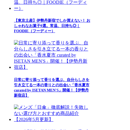
【東京土産】伊勢丹新宿でしか買えない！ お
しゃれなお菓子9選。常温、日持ち◎｜
FOODIE（フーディー）
日常に寄り添って香りを選ぶ、自分らしさを
引き立てる一本の香りとの出会い「香水夏市
curated by ISETAN MEN'S」開催！【伊勢丹
新宿店】