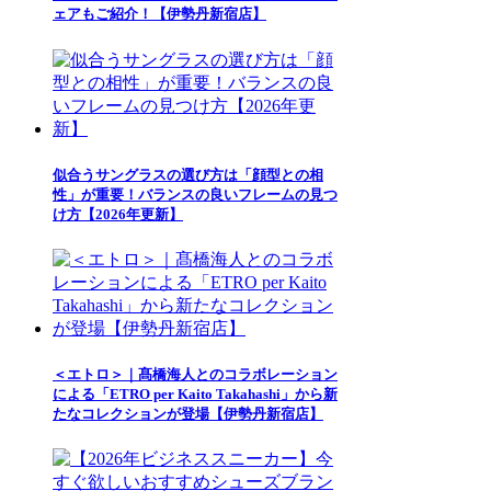
ェアもご紹介！【伊勢丹新宿店】
似合うサングラスの選び方は「顔型との相
性」が重要！バランスの良いフレームの見つ
け方【2026年更新】
＜エトロ＞｜髙橋海人とのコラボレーション
による「ETRO per Kaito Takahashi」から新
たなコレクションが登場【伊勢丹新宿店】