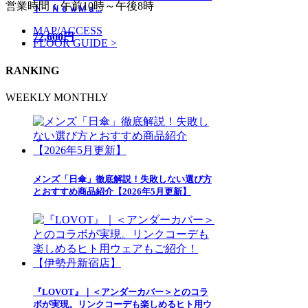
営業時間：午前10時～午後8時
ト ＮｅｗＭａ...
MAP/ACCESS
72,600円
FLOOR GUIDE >
RANKING
WEEKLY
MONTHLY
メンズ「日傘」徹底解説！失敗しない選び方
とおすすめ商品紹介【2026年5月更新】
『LOVOT』｜＜アンダーカバー＞とのコラ
ボが実現。リンクコーデも楽しめるヒト用ウ