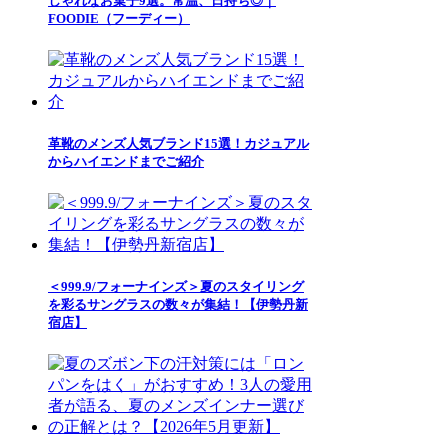
しゃれなお菓子9選。常温、日持ち◎｜
FOODIE（フーディー）
革靴のメンズ人気ブランド15選！カジュアル
からハイエンドまでご紹介
＜999.9/フォーナインズ＞夏のスタイリング
を彩るサングラスの数々が集結！【伊勢丹新
宿店】