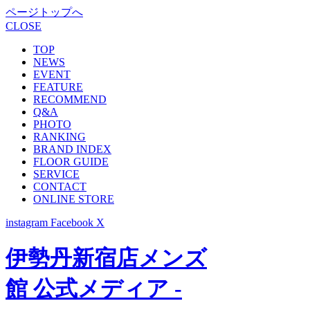
ページトップへ
CLOSE
TOP
NEWS
EVENT
FEATURE
RECOMMEND
Q&A
PHOTO
RANKING
BRAND INDEX
FLOOR GUIDE
SERVICE
CONTACT
ONLINE STORE
instagram
Facebook
X
伊勢丹新宿店メンズ
館 公式メディア -