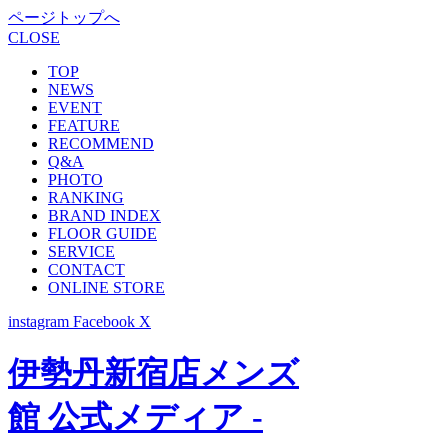
ページトップへ
CLOSE
TOP
NEWS
EVENT
FEATURE
RECOMMEND
Q&A
PHOTO
RANKING
BRAND INDEX
FLOOR GUIDE
SERVICE
CONTACT
ONLINE STORE
instagram
Facebook
X
伊勢丹新宿店メンズ
館 公式メディア -