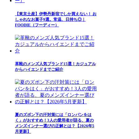
【東京土産】伊勢丹新宿でしか買えない！ お
しゃれなお菓子9選。常温、日持ち◎｜
FOODIE（フーディー）
革靴のメンズ人気ブランド15選！カジュアル
からハイエンドまでご紹介
夏のズボン下の汗対策には「ロンパンをは
く」がおすすめ！3人の愛用者が語る、夏の
メンズインナー選びの正解とは？【2026年5
月更新】