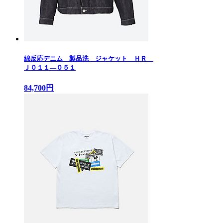
綿反応デニム 製品洗 ジャケット ＨＲ
Ｊ０１１—０５１
84,700円