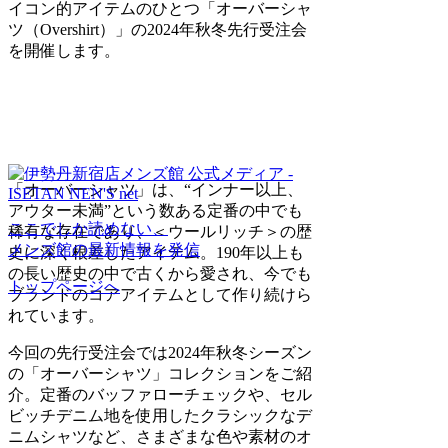
イコン的アイテムのひとつ「オーバーシャ
ツ（Overshirt）」の2024年秋冬先行受注会
を開催します。
「オーバーシャツ」は、“インナー以上、
アウター未満”という数ある定番の中でも
ここでしか読めない、
稀有な存在であり、＜ウールリッチ＞の歴
メンズ館の最新情報を発信
史に深く根差したアイテム。190年以上も
の長い歴史の中で古くから愛され、今でも
トップページへ
ブランドのコアアイテムとして作り続けら
れています。
今回の先行受注会では2024年秋冬シーズン
の「オーバーシャツ」コレクションをご紹
介。定番のバッファローチェックや、セル
ビッチデニム地を使用したクラシックなデ
ニムシャツなど、さまざまな色や素材のオ