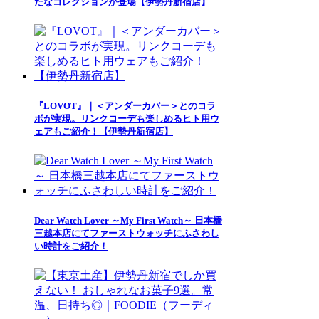
たなコレクションが登場【伊勢丹新宿店】
『LOVOT』｜＜アンダーカバー＞とのコラ
ボが実現。リンクコーデも楽しめるヒト用ウ
ェアもご紹介！【伊勢丹新宿店】
Dear Watch Lover ～My First Watch～ 日本橋
三越本店にてファーストウォッチにふさわし
い時計をご紹介！