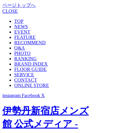
ページトップへ
CLOSE
TOP
NEWS
EVENT
FEATURE
RECOMMEND
Q&A
PHOTO
RANKING
BRAND INDEX
FLOOR GUIDE
SERVICE
CONTACT
ONLINE STORE
instagram
Facebook
X
伊勢丹新宿店メンズ
館 公式メディア -