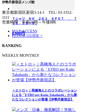
伊勢丹新宿店メンズ館
東京都新宿区新宿3-14-1
TEL: 03-3352-
1111
Ｔシャツ ＮＨ ２６１ ＳＰＯＴ ． Ｔ
営業時間：午前10時～午後8時
ＥＥ ＳＳー６...
MAP/ACCESS
8,800円
FLOOR GUIDE >
RANKING
WEEKLY
MONTHLY
＜エトロ＞｜髙橋海人とのコラボレーション
による「ETRO per Kaito Takahashi」から新
たなコレクションが登場【伊勢丹新宿店】