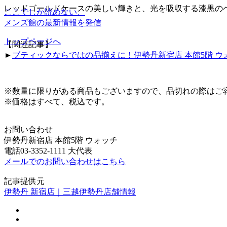
レッドゴールドケースの美しい輝きと、光を吸収する漆黒の
ここでしか読めない、
メンズ館の最新情報を発信
トップページへ
【関連記事】
►
ブティックならではの品揃えに！伊勢丹新宿店 本館5階 ウォ
※数量に限りがある商品もございますので、品切れの際はご
※価格はすべて、税込です。
お問い合わせ
伊勢丹新宿店 本館5階 ウォッチ
電話03-3352-1111 大代表
メールでのお問い合わせはこちら
記事提供元
伊勢丹 新宿店｜三越伊勢丹店舗情報