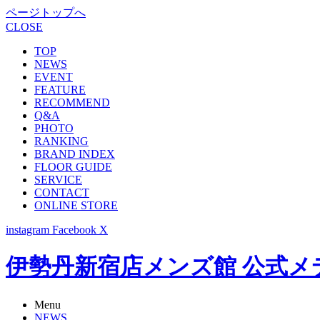
ページトップへ
CLOSE
TOP
NEWS
EVENT
FEATURE
RECOMMEND
Q&A
PHOTO
RANKING
BRAND INDEX
FLOOR GUIDE
SERVICE
CONTACT
ONLINE STORE
instagram
Facebook
X
伊勢丹新宿店メンズ館 公式メディア -
Menu
NEWS