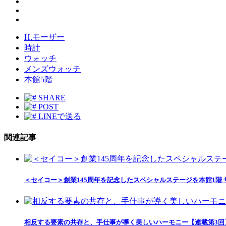
H.モーザー
時計
ウォッチ
メンズウォッチ
本館5階
SHARE
POST
LINEで送る
関連記事
＜セイコー＞創業145周年を記念したスペシャルステージを本館1階
相反する要素の共存と、手仕事が導く美しいハーモニー【連載第3回】｜