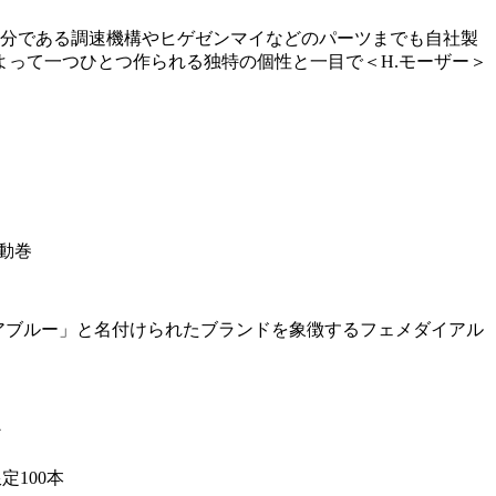
な部分である調速機構やヒゲゼンマイなどのパーツまでも自社製
って一つひとつ作られる独特の個性と一目で＜H.モーザー＞
自動巻
クアブルー」と名付けられたブランドを象徴するフェメダイアル
ン
定100本