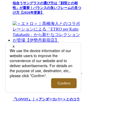
似合うサングラスの選び方は「顔型との相
性」が重要！バランスの良いフレームの見つ
け方【2026年更新】
＜エトロ＞｜髙橋海人とのコラボレーション
による「ETRO per Kaito Takahashi」から新
たなコレクションが登場【伊勢丹新宿店】
『LOVOT』｜＜アンダーカバー＞とのコラ
ボが実現。リンクコーデも楽しめるヒト用ウ
ェアもご紹介！【伊勢丹新宿店】