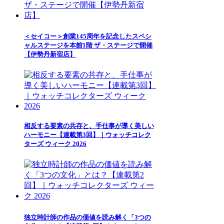
＜セイコー＞創業145周年を記念したスペシ
ャルステージを本館1階 ザ・ステージで開催
【伊勢丹新宿店】
相反する要素の共存と、手仕事が導く美しい
ハーモニー【連載第3回】｜ウォッチコレク
ターズ ウィーク 2026
独立時計師の作品の価値を読み解く「3つの