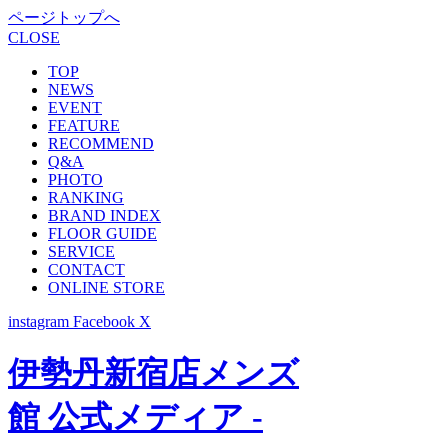
ページトップへ
CLOSE
TOP
NEWS
EVENT
FEATURE
RECOMMEND
Q&A
PHOTO
RANKING
BRAND INDEX
FLOOR GUIDE
SERVICE
CONTACT
ONLINE STORE
instagram
Facebook
X
伊勢丹新宿店メンズ
館 公式メディア -