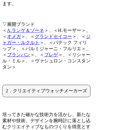
ます。
▽展開ブランド
＜
A.ランゲ＆ゾーネ
＞、＜H.モーザー＞、
＜
オメガ
＞、＜
グランドセイコー
＞、＜
ジ
ャガー・ルクルト
＞、＜パテック フィリ
ップ＞、＜パルミジャーニ・フルリエ＞、
＜
ブランパン
＞、＜
ブレゲ
＞、＜リシャー
ル・ミル＞、＜ヴァシュロン・コンスタン
タン＞
2．クリエイティブウォッチメーカーズ
培ってきた確かな技術力を活かし、新たな
素材や技術、デザインを腕時計に落とし込
むクリエイティブなものづくりを得意とす