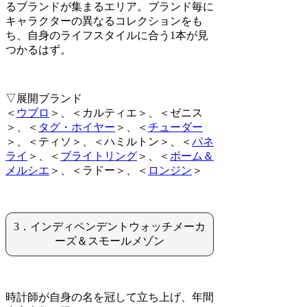
るブランドが集まるエリア。ブランド毎に
キャラクターの異なるコレクションをも
ち、自身のライフスタイルに合う1本が見
つかるはず。
▽展開ブランド
＜
ウブロ
＞、＜カルティエ＞、＜ゼニス
＞、＜
タグ・ホイヤー
＞、＜
チューダー
＞、＜ティソ＞、＜ハミルトン＞、＜
パネ
ライ
＞、＜
ブライトリング
＞、＜
ボーム＆
メルシエ
＞、＜ラドー＞、＜
ロンジン
＞
3．インディペンデントウォッチメーカ
ーズ＆スモールメゾン
時計師が自身の名を冠して立ち上げ、年間