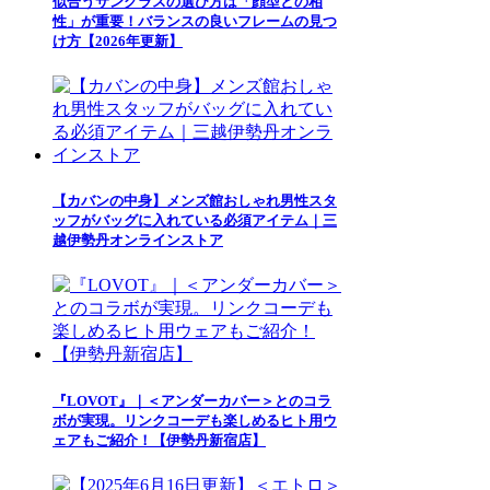
似合うサングラスの選び方は「顔型との相
性」が重要！バランスの良いフレームの見つ
け方【2026年更新】
【カバンの中身】メンズ館おしゃれ男性スタ
ッフがバッグに入れている必須アイテム｜三
越伊勢丹オンラインストア
『LOVOT』｜＜アンダーカバー＞とのコラ
ボが実現。リンクコーデも楽しめるヒト用ウ
ェアもご紹介！【伊勢丹新宿店】