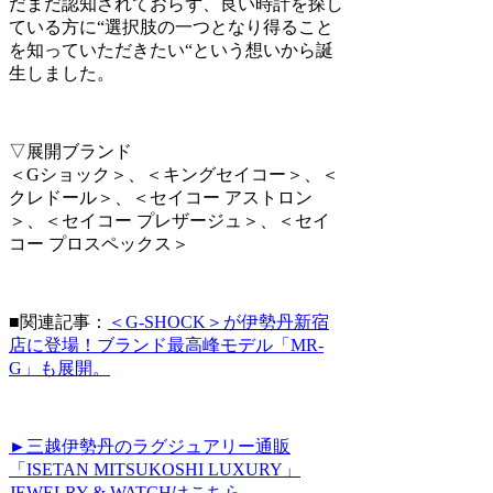
だまだ認知されておらず、良い時計を探し
ている方に“選択肢の一つとなり得ること
を知っていただきたい“という想いから誕
生しました。
▽展開ブランド
＜Gショック＞、＜キングセイコー＞、＜
クレドール＞、＜セイコー アストロン
＞、＜セイコー プレザージュ＞、＜セイ
コー プロスペックス＞
■関連記事：
＜G-SHOCK＞が伊勢丹新宿
店に登場！ブランド最高峰モデル「MR-
G」も展開。
►三越伊勢丹のラグジュアリー通販
「ISETAN MITSUKOSHI LUXURY」
JEWELRY & WATCHはこちら