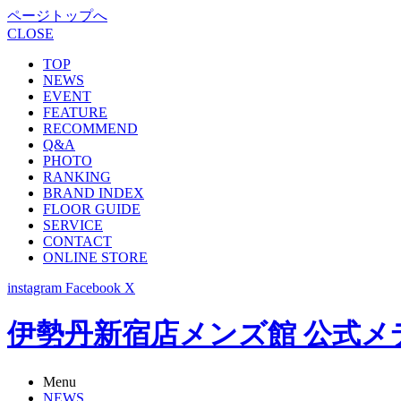
ページトップへ
CLOSE
TOP
NEWS
EVENT
FEATURE
RECOMMEND
Q&A
PHOTO
RANKING
BRAND INDEX
FLOOR GUIDE
SERVICE
CONTACT
ONLINE STORE
instagram
Facebook
X
伊勢丹新宿店メンズ館 公式メディア -
Menu
NEWS