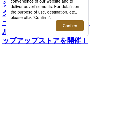
ジャンルに捉われず最高の
クオリティを探求するレザ
ーグッズブランド＜ザ ソー
ル＞が伊勢丹新宿店にてポ
ップアップストアを開催！
>>
前へ
次へ
ダブルリングベルトクロコダイル ブラッ
ク 46200円