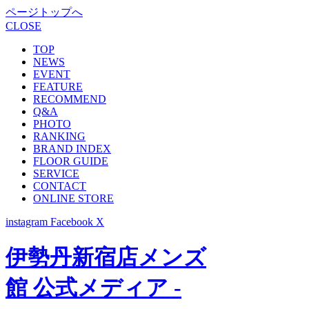
ページトップへ
CLOSE
TOP
NEWS
EVENT
FEATURE
RECOMMEND
Q&A
PHOTO
RANKING
BRAND INDEX
FLOOR GUIDE
SERVICE
CONTACT
ONLINE STORE
instagram
Facebook
X
伊勢丹新宿店メンズ
館 公式メディア -