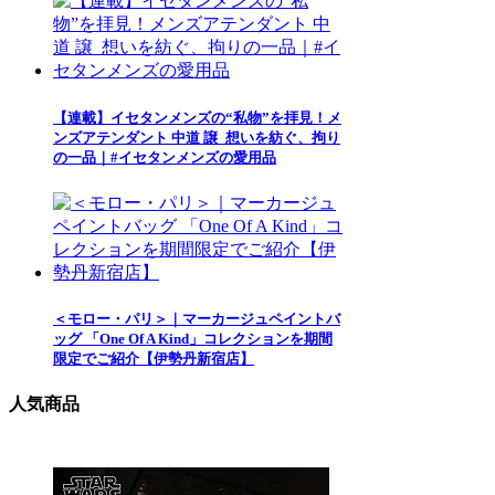
【連載】イセタンメンズの“私物”を拝見！メ
ンズアテンダント 中道 譲_想いを紡ぐ、拘り
の一品｜#イセタンメンズの愛用品
＜モロー・パリ＞｜マーカージュペイントバ
ッグ 「One Of A Kind」コレクションを期間
限定でご紹介【伊勢丹新宿店】
人気商品