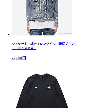
ジャケット 綿ナイロンツイル 転写プリン
ト ＮｅｗＭａ...
72,600円