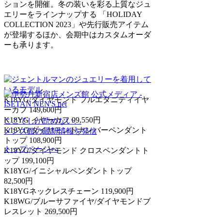
ションを開催。冬の装いを彩る上質なジュ
エリーをラインナップする 「HOLIDAY
COLLECTION 2023」や先行販売アイテム
が登場するほか、会期中はカスタムオーダ
ーも承ります。
K18YG/ダイヤモンド フルエタニティイヤ
ーカフ 149,600円
K18YG イヤーカフ 99,550円
ここでしか読めない、
K18YG/ダイヤモンドナンバーペンダント
メンズ館の最新情報を発信
トップ 108,900円
トップページへ
K18YG/ダイヤモンド クロスペンダントト
ップ 199,100円
K18YG/イニシャルペンダントトップ
82,500円
K18YGネックレスチェーン 119,900円
K18WG/ブルーサファイヤ/ダイヤモンドブ
レスレット 269,500円