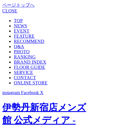
ページトップへ
CLOSE
TOP
NEWS
EVENT
FEATURE
RECOMMEND
Q&A
PHOTO
RANKING
BRAND INDEX
FLOOR GUIDE
SERVICE
CONTACT
ONLINE STORE
instagram
Facebook
X
伊勢丹新宿店メンズ
館 公式メディア -