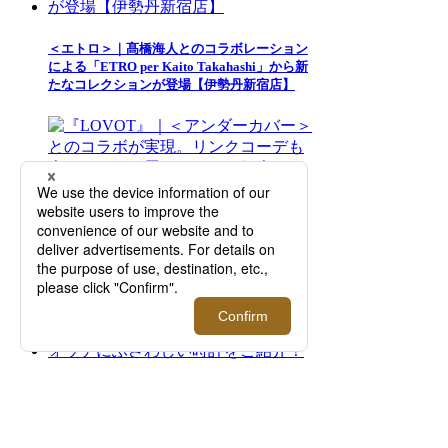
＜エトロ＞｜髙橋海人とのコラボレーション
による「ETRO per Kaito Takahashi」から新
たなコレクションが登場【伊勢丹新宿店】
『LOVOT』｜＜アンダーカバー＞とのコラ
ボが実現。リンクコーデも楽しめるヒト用ウ
ェアもご紹介！【伊勢丹新宿店】
Dear Watch Lover ～My First Watch～ 日本橋
三越本店にてファーストウォッチにふさわし
い時計をご紹介！