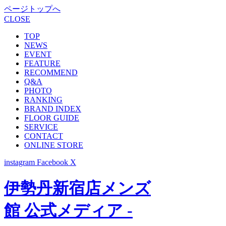
ページトップへ
CLOSE
TOP
NEWS
EVENT
FEATURE
RECOMMEND
Q&A
PHOTO
RANKING
BRAND INDEX
FLOOR GUIDE
SERVICE
CONTACT
ONLINE STORE
instagram
Facebook
X
伊勢丹新宿店メンズ
館 公式メディア -