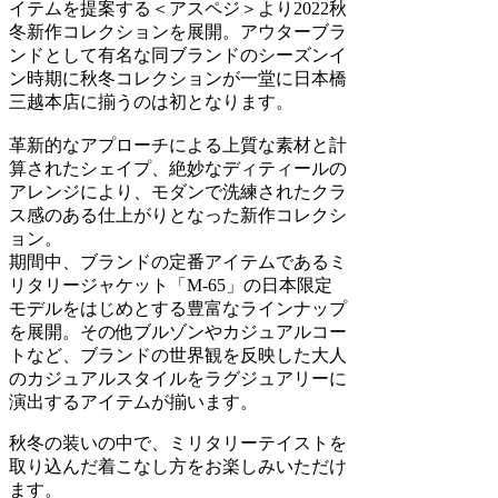
イテムを提案する＜アスペジ＞より2022秋
冬新作コレクションを展開。アウターブラ
ンドとして有名な同ブランドのシーズンイ
ン時期に秋冬コレクションが一堂に日本橋
三越本店に揃うのは初となります。
革新的なアプローチによる上質な素材と計
算されたシェイプ、絶妙なディティールの
アレンジにより、モダンで洗練されたクラ
ス感のある仕上がりとなった新作コレクシ
ョン。
期間中、ブランドの定番アイテムであるミ
リタリージャケット「M-65」の日本限定
モデルをはじめとする豊富なラインナップ
を展開。その他ブルゾンやカジュアルコー
トなど、ブランドの世界観を反映した大人
のカジュアルスタイルをラグジュアリーに
演出するアイテムが揃います。
秋冬の装いの中で、ミリタリーテイストを
取り込んだ着こなし方をお楽しみいただけ
ます。