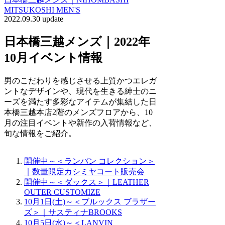
MITSUKOSHI MEN'S
2022.09.30 update
日本橋三越メンズ｜2022年
10月イベント情報
男のこだわりを感じさせる上質かつエレガ
ントなデザインや、現代を生きる紳士のニ
ーズを満たす多彩なアイテムが集結した日
本橋三越本店2階のメンズフロアから、10
月の注目イベントや新作の入荷情報など、
旬な情報をご紹介。
開催中～＜ランバン コレクション＞
｜数量限定カシミヤコート販売会
開催中～＜ダックス＞｜LEATHER
OUTER CUSTOMIZE
10月1日(土)～＜ブルックス ブラザー
ズ＞｜サスティナBROOKS
10月5日(水)～＜LANVIN