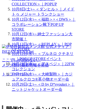
COLLECTION＞｜POPUP
10月8日(土)～＜ダンヒル＞｜メイド
トゥ メジャー トランクショー
10月12日(水)～＜福助＞×＜DWS＞｜
コラボレーション靴下POP UP
STORE
10月12日(水)～紳士ファッション大
市開催！
10月12日(水)～＜REPLAY＞｜POP
UP STORE
10月12日(水)～＜ブルネロ クチネリ
＞｜POP UP STOREイベント
ここでしか読めない、
10月19日(水)～＜アスペジ＞｜22FW
メンズ館の最新情報を発信
コレクション
10月19日(水)～＜大峽製鞄＞｜カジ
トップページへ
ュアルクロコ®革小物オーダー会
10月29日(土)～＜D by D*syoukei＞｜
ニットジャケットオーダー会