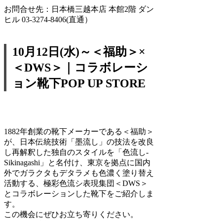
お問合せ先：日本橋三越本店 本館2階 ダン
ヒル 03-3274-8406(直通）
10月12日(水)～＜福助＞×
＜DWS＞｜コラボレーシ
ョン靴下POP UP STORE
1882年創業の靴下メーカーである＜福助＞
が、日本伝統技術「墨流し」の技法を改良
し再解釈した独自のスタイルを「色流し-
Sikinagashi」と名付け、東京を拠点に国内
外でガラクタもデタラメも色濃く塗り替え
活動する、極彩色流シ表現集団＜DWS＞
とコラボレーションした靴下をご紹介しま
す。
この機会にぜひお立ち寄りください。