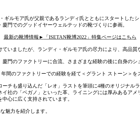
ワイアット・ギルモア氏が父親であるランディ氏とともにスタート
・廈門でのグッドイヤーウェルテッドの靴づくりに参画。
最新の靴博情報
►
「ISETAN靴博2022」特集ページはこちら
けていましたが、ランディ・ギルモア氏の尽力により、高品質
、廈門のファクトリーに合流、さまざまな経験の後に自身のシ
 年間のファクトリーでの経験を経て＜グラント ストーン＞を
ローチも盛り込んだ「レオ」ラストを筆頭に4種のオリジナル
ネイ社の「ベガノ」といった革、ライニングには厚みあるアメ
を中心に広く支持されています。
多彩な魅力を紹介します。