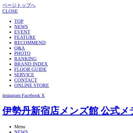
ページトップへ
CLOSE
TOP
NEWS
EVENT
FEATURE
RECOMMEND
Q&A
PHOTO
RANKING
BRAND INDEX
FLOOR GUIDE
SERVICE
CONTACT
ONLINE STORE
instagram
Facebook
X
伊勢丹新宿店メンズ館 公式メディア -
Menu
NEWS