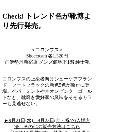
Check! トレンド色が靴博よ
り先行発売。
＜コロンブス＞
Shoecream 各1,320円
▢伊勢丹新宿店 メンズ館地下1階 紳士靴
コロンブスの上級者向けシューケアブラン
ド、ブートブラックの新色5色が新たに登
場。ペパーミントやネオンピンク、ゴール
ドなど、靴磨き愛好家の興味をそそるカラ
ーも見逃せない。
►9月21日(水)、9月23日(金・祝)の入場方
法、その他の販売方法はこちら