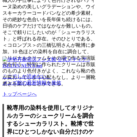
職人の手仕事によって色付けされるパティ
ーヌ染めの美しいグラデーションや、ウイ
スキーカラーコードバンなどの希少素材。
その絶妙な色合いを長年保ち続けるには、
日頃のケアだけではなかなか難しいもの。
そこで頼りにしたいのが「シューカラリス
ト」と呼ばれる存在。そのひとりである、
＜コロンブス＞の三橋弘明さんが靴博に参
加。10 色ほどの染料を自在に調合して、
オリジナルクリームをその場で作る実演販
売を行う。特別に作られたクリームは市販
のものより色付きがよく、これなら靴の色
ここでしか読めない、
が変わってしまう心配もなし。より一層靴
メンズ館の最新情報を発信
磨きを楽しむことができる。
トップページへ
靴専用の染料を使用してオリジナ
ルカラーのシュークリームを調合
するシューカラリスト。靴博で世
界にひとつしかない自分だけのケ