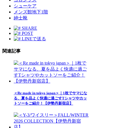
シューケア
メンズ館地下1階
紳士靴
SHARE
POST
LINEで送る
関連記事
＜Re made in tokyo japan＞｜1枚でサマにな
る、夏を品よく快適に過ごすTシャツやカッ
トソーをご紹介！【伊勢丹新宿店】