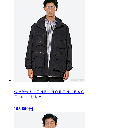
ジャケット ＴＨＥ ＮＯＲＴＨ ＦＡＣ
Ｅ × ＪＵＮＹ...
105,600円