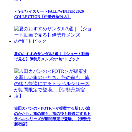
＜Y-3/ワイスリー＞FALL/WINTER 2026
COLLECTION【伊勢丹新宿店】
夏のおすすめサンダル3選｜【ショート動画
で見る】伊勢丹メンズの“旬”トピック
吉田カバンの＜POTR＞が提案する新しい旅
のかたち。旅の前も、旅の後も快適にするト
ラベルシリーズが期間限定で登場。【伊勢丹
新宿店】