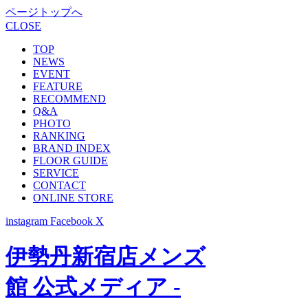
ページトップへ
CLOSE
TOP
NEWS
EVENT
FEATURE
RECOMMEND
Q&A
PHOTO
RANKING
BRAND INDEX
FLOOR GUIDE
SERVICE
CONTACT
ONLINE STORE
instagram
Facebook
X
伊勢丹新宿店メンズ
館 公式メディア -