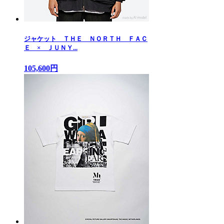
ジャケット ＴＨＥ ＮＯＲＴＨ ＦＡＣ
Ｅ × ＪＵＮＹ...
105,600円