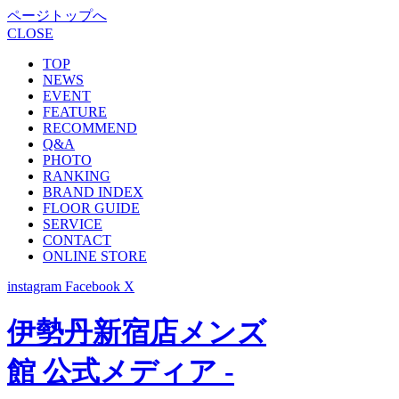
ページトップへ
CLOSE
TOP
NEWS
EVENT
FEATURE
RECOMMEND
Q&A
PHOTO
RANKING
BRAND INDEX
FLOOR GUIDE
SERVICE
CONTACT
ONLINE STORE
instagram
Facebook
X
伊勢丹新宿店メンズ
館 公式メディア -