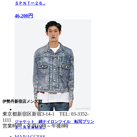
ＳＰＮＴー２６...
46,200円
伊勢丹新宿店メンズ館
東京都新宿区新宿3-14-1
TEL: 03-3352-
1111
ジャケット 綿ナイロンツイル 転写プリン
営業時間：午前10時～午後8時
ト ＮｅｗＭａ...
MAP/ACCESS