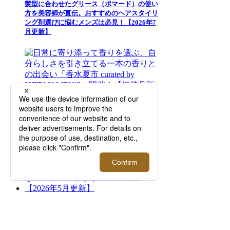
髪型に合わせたグリース（ポマード）の使い
方を美容師が直伝。おすすめのヘアスタイリ
ング剤選びに悩むメンズは必見！【2026年7
月更新】
日常に寄り添って香りを選ぶ、自分らしさを
引き立てる一本の香りとの出会い「香水夏市
curated by ISETAN MEN'S」開催！【伊勢丹
新宿店】
メンズ「日傘」徹底解説！失敗しない選び方
とおすすめ商品紹介【2026年5月更新】