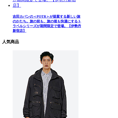
吉田カバンの＜POTR＞が提案する新しい旅
のかたち。旅の前も、旅の後も快適にするト
ラベルシリーズが期間限定で登場。【伊勢丹
新宿店】
人気商品