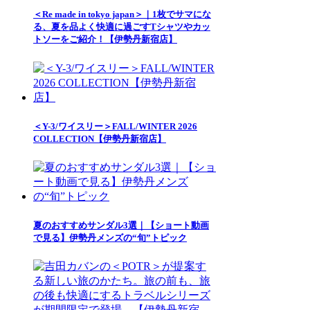
＜Re made in tokyo japan＞｜1枚でサマにな
る、夏を品よく快適に過ごすTシャツやカッ
トソーをご紹介！【伊勢丹新宿店】
＜Y-3/ワイスリー＞FALL/WINTER 2026
COLLECTION【伊勢丹新宿店】
夏のおすすめサンダル3選｜【ショート動画
で見る】伊勢丹メンズの“旬”トピック