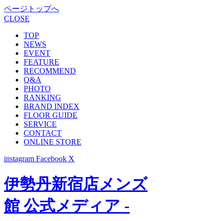
ページトップへ
CLOSE
TOP
NEWS
EVENT
FEATURE
RECOMMEND
Q&A
PHOTO
RANKING
BRAND INDEX
FLOOR GUIDE
SERVICE
CONTACT
ONLINE STORE
instagram
Facebook
X
伊勢丹新宿店メンズ
館 公式メディア -