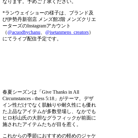
なります。予めご了承ください。
*ランウェイショーの様子は、ブランド及
び伊勢丹新宿店 メンズ館2階 メンズクリエ
ーターズのInstagramアカウント
（
@acuodbychanu
、
@isetanmens_creators
）
にてライブ配信予定です。
春夏シーズンは「Give Thanks in All
Circumstances - thess 5:18」がテーマ。デザ
イン性だけでなく肌触りや耐久性にも優れ
た上品なアイテムが多数登場し、なかでも
ヒロ杉山氏の大胆なグラフィックが前面に
施されたアイテムたちが目を惹く。
これからの季節におすすめの軽めのジャケ