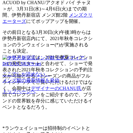
ACUOD by CHANU/アクオド バイ チャヌ
＞が、3月31日(水)～4月6日(火)までの期
間、伊勢丹新宿店 メンズ館2階
メンズクリ
エーターズ
にてポップアップを開催。
その前日となる3月30日(火)午後3時からは
伊勢丹新宿店内にて、2021年秋冬コレクシ
ョンのランウェイショー(*)が実施される
ことも決定。
ポップアップでは、2021年春夏コレクショ
ンの発売スタートと合わせて、ショーで発
表された2021年秋冬コレクションの予約注
ここでしか読めない、
文が可能となる。2シーズンの商品がフル
メンズ館の最新情報を発信
ラインナップでご覧いただけるだけではな
く、会期中は
デザイナーのCHANU氏
が店
トップページへ
頭でコレクションをご紹介するので、ブラ
ンドの世界観を存分に感じていただけるイ
ベントとなるだろう。
*ランウェイショーは招待制のイベントと