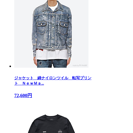
ジャケット 綿ナイロンツイル 転写プリン
ト ＮｅｗＭａ...
72,600円