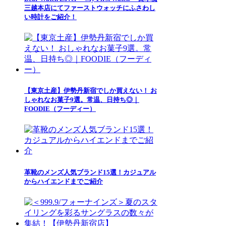
三越本店にてファーストウォッチにふさわし
い時計をご紹介！
【東京土産】伊勢丹新宿でしか買えない！ お
しゃれなお菓子9選。常温、日持ち◎｜
FOODIE（フーディー）
革靴のメンズ人気ブランド15選！カジュアル
からハイエンドまでご紹介