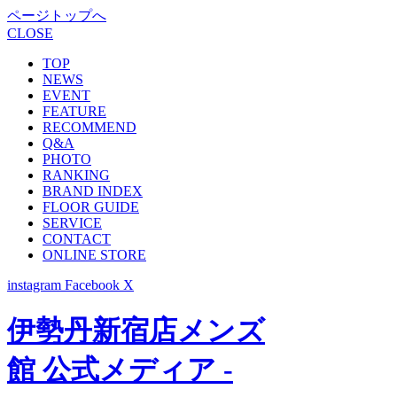
ページトップへ
CLOSE
TOP
NEWS
EVENT
FEATURE
RECOMMEND
Q&A
PHOTO
RANKING
BRAND INDEX
FLOOR GUIDE
SERVICE
CONTACT
ONLINE STORE
instagram
Facebook
X
伊勢丹新宿店メンズ
館 公式メディア -