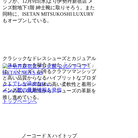
ップが、12月9日(水)より伊勢丹新宿店 メ
ンズ館地下1階 紳士靴に取りそろう。また
同時に、ISETAN MITSUKOSHI LUXURY
もオープンしている。
クラシックなドレスシューズとカジュアル
なスニーカーを融合させた「ノーコード」
は、〈トッズ〉が誇るクラフツマンシップ
と高い品質からなるハイブリットなプロダ
ここでしか読めない、
クト。シューズ自体の高い柔軟性と着用シ
メンズ館の最新情報を発信
ーンの広い汎用性から、シューズの革新を
推し進めている。
トップページへ
ノーコード X ハイトップ