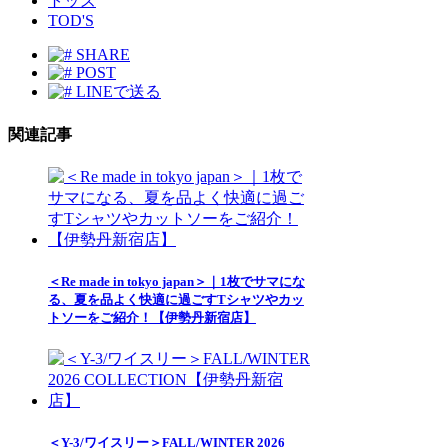
トッズ
TOD'S
SHARE
POST
LINEで送る
関連記事
＜Re made in tokyo japan＞｜1枚でサマにな
る、夏を品よく快適に過ごすTシャツやカッ
トソーをご紹介！【伊勢丹新宿店】
＜Y-3/ワイスリー＞FALL/WINTER 2026