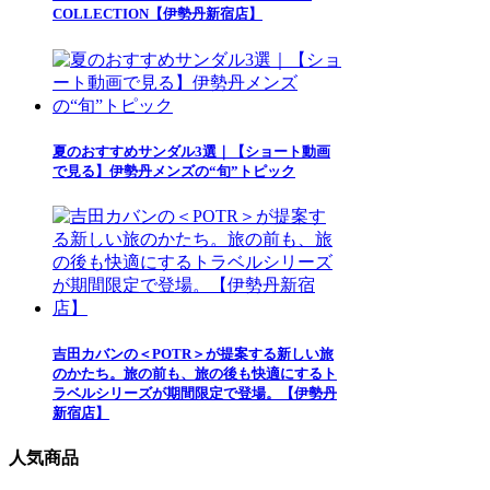
COLLECTION【伊勢丹新宿店】
夏のおすすめサンダル3選｜【ショート動画
で見る】伊勢丹メンズの“旬”トピック
吉田カバンの＜POTR＞が提案する新しい旅
のかたち。旅の前も、旅の後も快適にするト
ラベルシリーズが期間限定で登場。【伊勢丹
新宿店】
人気商品