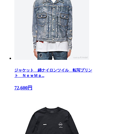
ジャケット 綿ナイロンツイル 転写プリン
ト ＮｅｗＭａ...
72,600円