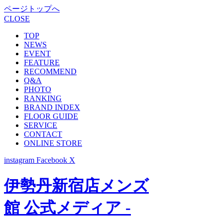
ページトップへ
CLOSE
TOP
NEWS
EVENT
FEATURE
RECOMMEND
Q&A
PHOTO
RANKING
BRAND INDEX
FLOOR GUIDE
SERVICE
CONTACT
ONLINE STORE
instagram
Facebook
X
伊勢丹新宿店メンズ
館 公式メディア -