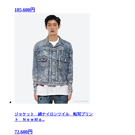
105,600円
ジャケット 綿ナイロンツイル 転写プリン
ト ＮｅｗＭａ...
72,600円