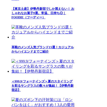
【東京土産】伊勢丹新宿でしか買えない！ お
しゃれなお菓子9選。常温、日持ち◎｜
FOODIE（フーディー）
革靴のメンズ人気ブランド15選！カジュアル
からハイエンドまでご紹介
＜999.9/フォーナインズ＞夏のスタイリング
を彩るサングラスの数々が集結！【伊勢丹新
宿店】