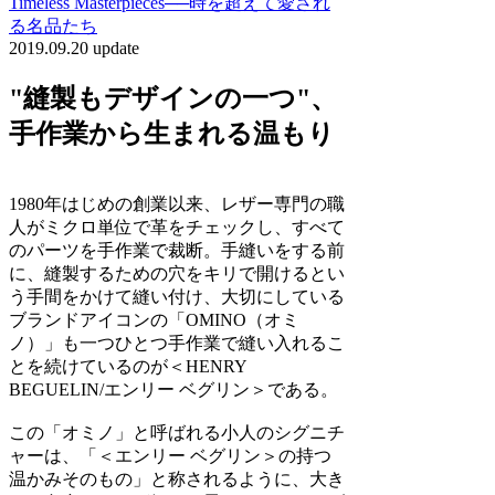
Timeless Masterpieces──時を超えて愛され
る名品たち
2019.09.20 update
"縫製もデザインの一つ"、
手作業から生まれる温もり
1980年はじめの創業以来、レザー専門の職
人がミクロ単位で革をチェックし、すべて
のパーツを手作業で裁断。手縫いをする前
に、縫製するための穴をキリで開けるとい
う手間をかけて縫い付け、大切にしている
ブランドアイコンの「OMINO（オミ
ノ）」も一つひとつ手作業で縫い入れるこ
とを続けているのが＜HENRY
BEGUELIN/エンリー ベグリン＞である。
この「オミノ」と呼ばれる小人のシグニチ
ャーは、「＜エンリー ベグリン＞の持つ
温かみそのもの」と称されるように、大き