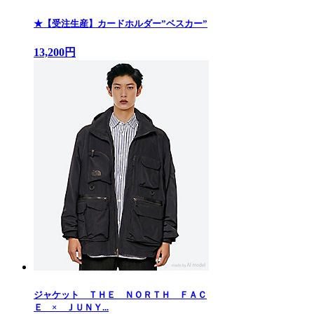
★【受注生産】カードホルダー”ベスカー”
13,200円
ジャケット ＴＨＥ ＮＯＲＴＨ ＦＡＣ
Ｅ × ＪＵＮＹ...