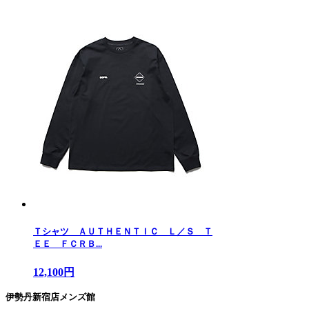
Ｔシャツ ＡＵＴＨＥＮＴＩＣ Ｌ／Ｓ Ｔ
ＥＥ ＦＣＲＢ...
12,100円
伊勢丹新宿店メンズ館