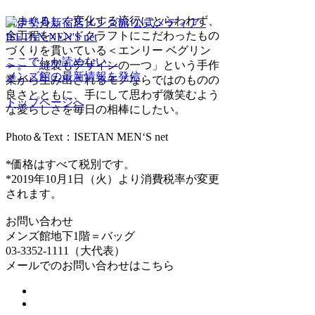
目まぐるしく変化する流行にとらわれず、
全工程をハンドクラフトにこだわったもの
づくりを貫いている＜エンリー ベグリン
ここでしか読めない、
＞。「縫製もデザインの一つ」という手作
メンズ館の最新情報を発信
業から生み出されるモノならではのものの
良さとともに、手にして思わず微笑むよう
トップページへ
な愛らしさを毎日の相棒にしたい。
Photo＆Text：ISETAN MEN‘S net
*価格はすべて税別です。
*2019年10月1日（火）より消費税率が変更
されます。
お問い合わせ
メンズ館地下1階＝バッグ
03-3352-1111（大代表）
メールでのお問い合わせはこちら