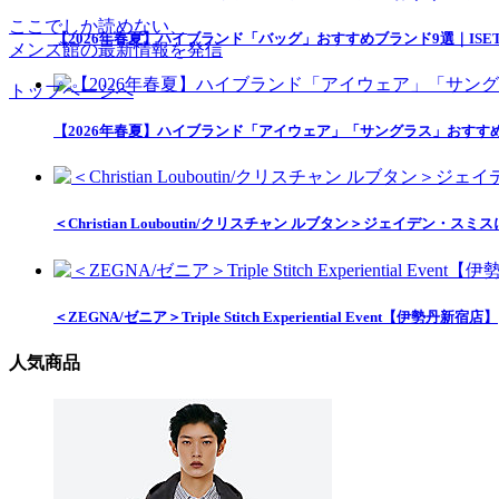
ここでしか読めない、
【2026年春夏】ハイブランド「バッグ」おすすめブランド9選｜ISETAN
メンズ館の最新情報を発信
トップページへ
【2026年春夏】ハイブランド「アイウェア」「サングラス」おすすめアイテ
＜Christian Louboutin/クリスチャン ルブタン＞ジェイデ
＜ZEGNA/ゼニア＞Triple Stitch Experiential Event【伊勢丹新宿店】
人気商品