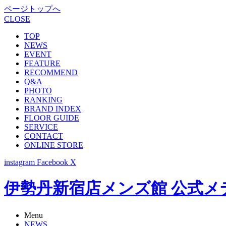
ページトップへ
CLOSE
TOP
NEWS
EVENT
FEATURE
RECOMMEND
Q&A
PHOTO
RANKING
BRAND INDEX
FLOOR GUIDE
SERVICE
CONTACT
ONLINE STORE
instagram
Facebook
X
伊勢丹新宿店メンズ館 公式メディア -
Menu
NEWS