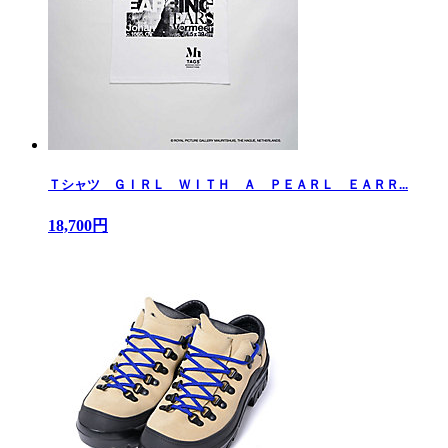
Ｔシャツ ＧＩＲＬ ＷＩＴＨ Ａ ＰＥＡＲＬ ＥＡＲＲ...
18,700円