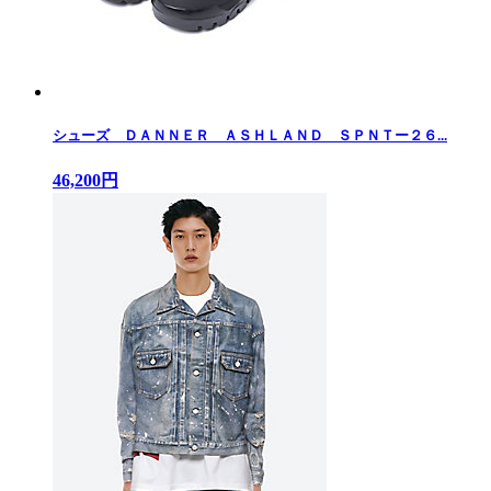
シューズ ＤＡＮＮＥＲ ＡＳＨＬＡＮＤ ＳＰＮＴー２６...
46,200円