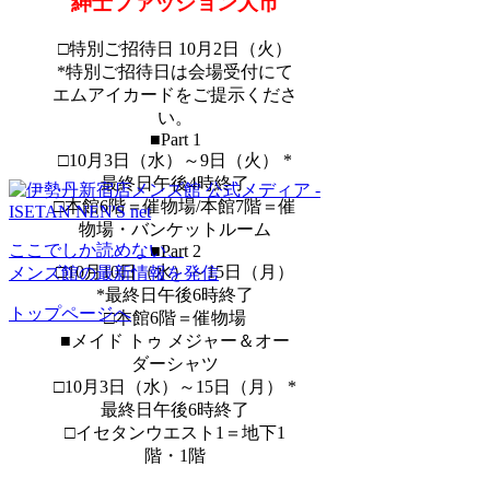
紳士ファッション大市
□特別ご招待日 10月2日（火）
*特別ご招待日は会場受付にて
エムアイカードをご提示くださ
い。
■Part 1
□10月3日（水）～9日（火） *
最終日午後4時終了
□本館6階＝催物場/本館7階＝催
物場・バンケットルーム
ここでしか読めない、
■Part 2
□10月10日（水）～15日（月）
メンズ館の最新情報を発信
*最終日午後6時終了
トップページへ
□本館6階＝催物場
■メイド トゥ メジャー＆オー
ダーシャツ
□10月3日（水）～15日（月） *
最終日午後6時終了
□イセタンウエスト1＝地下1
階・1階