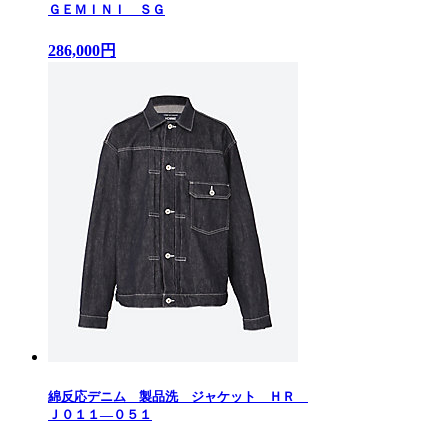
ＧＥＭＩＮＩ ＳＧ
286,000円
綿反応デニム 製品洗 ジャケット ＨＲ
Ｊ０１１—０５１