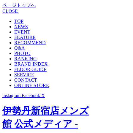
ページトップへ
CLOSE
TOP
NEWS
EVENT
FEATURE
RECOMMEND
Q&A
PHOTO
RANKING
BRAND INDEX
FLOOR GUIDE
SERVICE
CONTACT
ONLINE STORE
instagram
Facebook
X
伊勢丹新宿店メンズ
館 公式メディア -