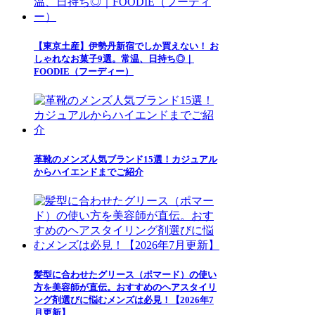
【東京土産】伊勢丹新宿でしか買えない！ お
しゃれなお菓子9選。常温、日持ち◎｜
FOODIE（フーディー）
革靴のメンズ人気ブランド15選！カジュアル
からハイエンドまでご紹介
髪型に合わせたグリース（ポマード）の使い
方を美容師が直伝。おすすめのヘアスタイリ
ング剤選びに悩むメンズは必見！【2026年7
月更新】