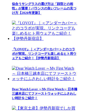
似合うサングラスの選び方は「顔型との相
性」が重要！バランスの良いフレームの見つ
け方【2026年更新】
『LOVOT』｜＜アンダーカバー＞とのコラ
ボが実現。リンクコーデも楽しめるヒト用ウ
ェアもご紹介！【伊勢丹新宿店】
Dear Watch Lover ～My First Watch～ 日本橋
三越本店にてファーストウォッチにふさわし
い時計をご紹介！