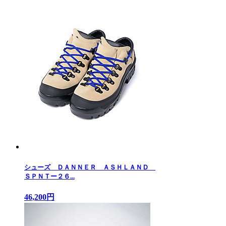
シューズ ＤＡＮＮＥＲ ＡＳＨＬＡＮＤ
ＳＰＮＴー２６...
46,200円