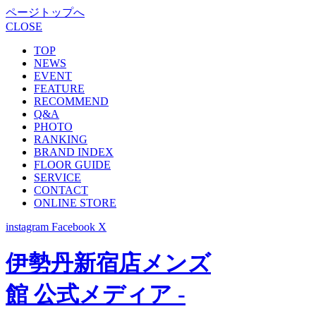
ページトップへ
CLOSE
TOP
NEWS
EVENT
FEATURE
RECOMMEND
Q&A
PHOTO
RANKING
BRAND INDEX
FLOOR GUIDE
SERVICE
CONTACT
ONLINE STORE
instagram
Facebook
X
伊勢丹新宿店メンズ
館 公式メディア -