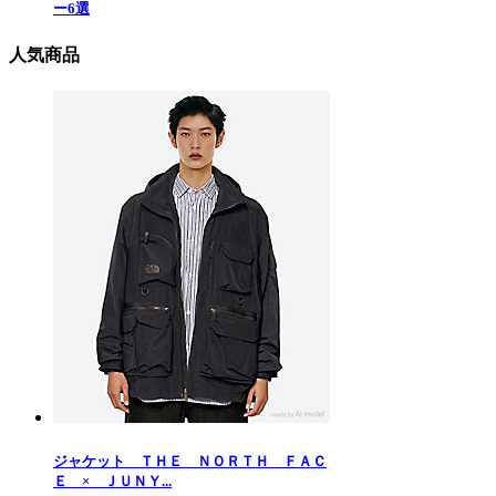
ー6選
人気商品
ジャケット ＴＨＥ ＮＯＲＴＨ ＦＡＣ
Ｅ × ＪＵＮＹ...