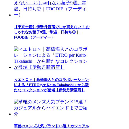
【東京土産】伊勢丹新宿でしか買えない！ お
しゃれなお菓子9選。常温、日持ち◎｜
FOODIE（フーディー）
＜エトロ＞｜髙橋海人とのコラボレーション
による「ETRO per Kaito Takahashi」から新
たなコレクションが登場【伊勢丹新宿店】
革靴のメンズ人気ブランド15選！カジュアル