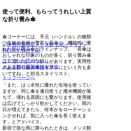
使って便利、もらってうれしい上質
な折り畳み傘
傘コーナーには、手元（ハンドル）の種類
や生地の色柄が豊富な長傘と、機能性に優
れた折り畳み傘がラインナップ。「長傘は
おしゃれな印象のものが多く、折り畳み傘
ここでしか読めない、
は3つ折りと、2つ折りがあります。実用性
メンズ館の最新情報を発信
のある折り畳み傘はギフトにという方も多
いですね」と担当スタイリスト。
トップページへ
「また、はっ水性に優れた生地を使ってい
ますが、同じ傘を連日使うと撥水機能が落
ちて、壊れる原因にも繋がります。使用後
は広げてしっかり乾かしてください。雨の
日が増えてきたら、何本かをローテーショ
ンさせれば、気に入った傘を長く使えま
す」とアドバイス。
新宿で急な雨に降られたときは、メンズ館