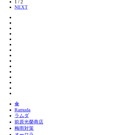
1 / 2
NEXT
傘
Ramuda
ラムダ
前原光榮商店
梅雨対策
オーロラ