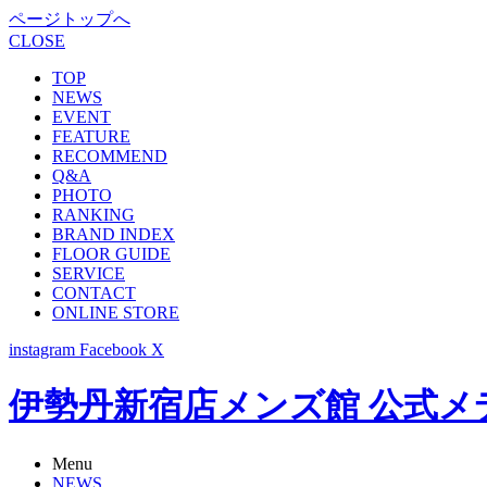
ページトップへ
CLOSE
TOP
NEWS
EVENT
FEATURE
RECOMMEND
Q&A
PHOTO
RANKING
BRAND INDEX
FLOOR GUIDE
SERVICE
CONTACT
ONLINE STORE
instagram
Facebook
X
伊勢丹新宿店メンズ館 公式メディア -
Menu
NEWS