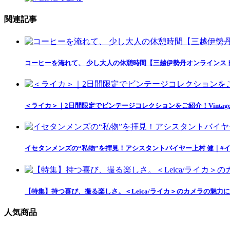
関連記事
コーヒーを淹れて、 少し大人の休憩時間【三越伊勢丹オンラインス
＜ライカ＞｜2日間限定でビンテージコレクションをご紹介！Vintage L
イセタンメンズの“私物”を拝見！アシスタントバイヤー上村 健｜#
【特集】持つ喜び、撮る楽しさ。＜Leica/ライカ＞のカメラの魅力
人気商品