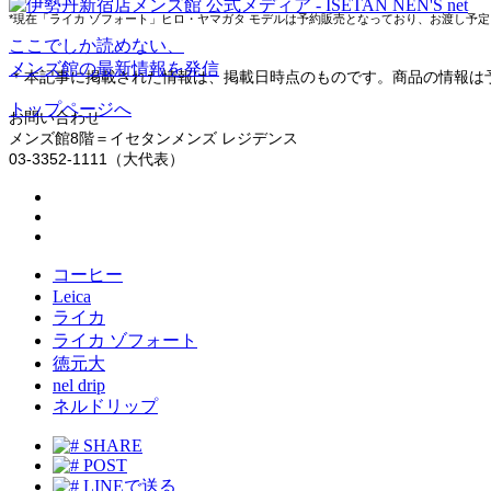
*現在「ライカ ゾフォート」ヒロ・ヤマガタ モデルは予約販売となっており、お渡し予
ここでしか読めない、
メンズ館の最新情報を発信
＊本記事に掲載された情報は、掲載日時点のものです。商品の情報は
トップページへ
お問い合わせ
メンズ館8階＝イセタンメンズ レジデンス
03-3352-1111（大代表）
コーヒー
Leica
ライカ
ライカ ゾフォート
徳元大
nel drip
ネルドリップ
SHARE
POST
LINEで送る