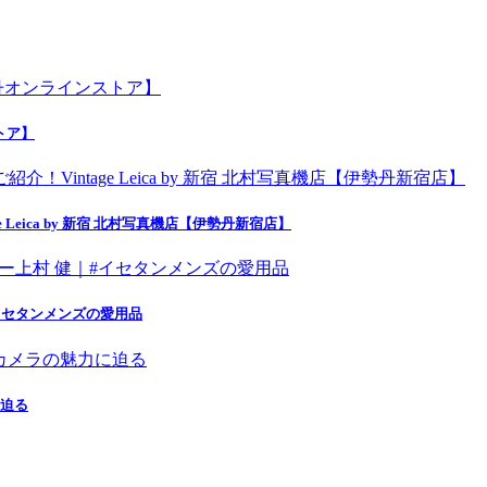
トア】
eica by 新宿 北村写真機店【伊勢丹新宿店】
イセタンメンズの愛用品
に迫る