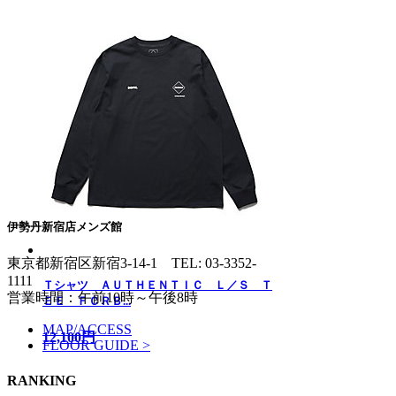
伊勢丹新宿店メンズ館
東京都新宿区新宿3-14-1
TEL: 03-3352-
1111
Ｔシャツ ＡＵＴＨＥＮＴＩＣ Ｌ／Ｓ Ｔ
営業時間：午前10時～午後8時
ＥＥ ＦＣＲＢ...
MAP/ACCESS
12,100円
FLOOR GUIDE >
RANKING