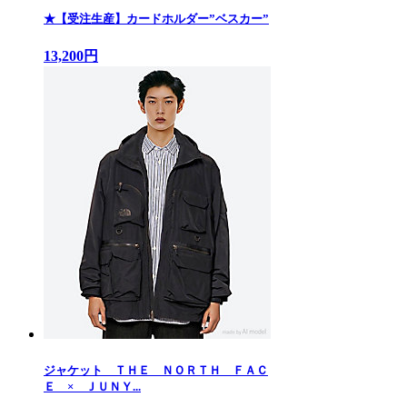
★【受注生産】カードホルダー”ベスカー”
13,200円
ジャケット ＴＨＥ ＮＯＲＴＨ ＦＡＣ
Ｅ × ＪＵＮＹ...