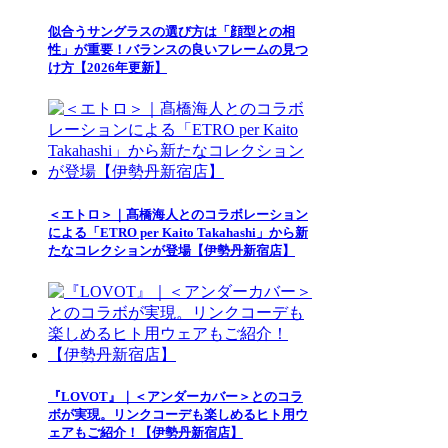
似合うサングラスの選び方は「顔型との相
性」が重要！バランスの良いフレームの見つ
け方【2026年更新】
＜エトロ＞｜髙橋海人とのコラボレーション
による「ETRO per Kaito Takahashi」から新
たなコレクションが登場【伊勢丹新宿店】
『LOVOT』｜＜アンダーカバー＞とのコラ
ボが実現。リンクコーデも楽しめるヒト用ウ
ェアもご紹介！【伊勢丹新宿店】