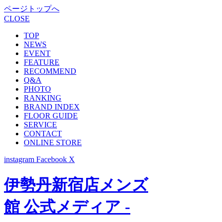
ページトップへ
CLOSE
TOP
NEWS
EVENT
FEATURE
RECOMMEND
Q&A
PHOTO
RANKING
BRAND INDEX
FLOOR GUIDE
SERVICE
CONTACT
ONLINE STORE
instagram
Facebook
X
伊勢丹新宿店メンズ
館 公式メディア -