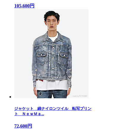
105,600円
ジャケット 綿ナイロンツイル 転写プリン
ト ＮｅｗＭａ...
72,600円