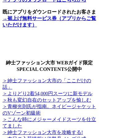
既にアプリをダウンロードされたお客さま
→裾上げ無料サービス券（アプリからご覧
いただけます）
紳士ファッション大市 WEBガイド限定
SPECIAL CONTENTS公開中
＞紳士ファッション大市の「ここだけの
話」
＞よりどり2着54,000円スーツに新モデル
＞秋も変幻自在のセットアップを愉しむ
＞青柳光則氏が指南。ネイビージャケット
のVゾーン初級術
＞こんな時にメジャーメイドスーツを仕立
てました
＞紳士ファッション大市を攻略する!