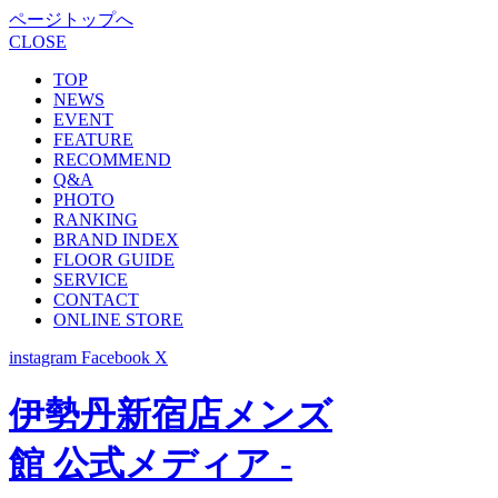
ページトップへ
CLOSE
TOP
NEWS
EVENT
FEATURE
RECOMMEND
Q&A
PHOTO
RANKING
BRAND INDEX
FLOOR GUIDE
SERVICE
CONTACT
ONLINE STORE
instagram
Facebook
X
伊勢丹新宿店メンズ
館 公式メディア -