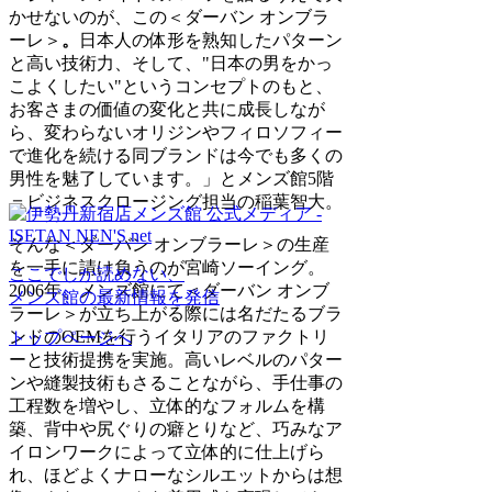
かせないのが、この＜ダーバン オンブラ
ーレ＞
。
日本人の体形を熟知したパターン
と高い技術力、そして、"日本の男をかっ
こよくしたい"というコンセプトのもと、
お客さまの価値の変化と共に成長しなが
ら、変わらないオリジンやフィロソフィー
で進化を続ける同ブランドは今でも多くの
男性を魅了しています。」とメンズ館5階
＝ビジネスクロージング担当の稲葉智大。
そんな＜ダーバン オンブラーレ＞の生産
を一手に請け負うのが宮崎ソーイング。
ここでしか読めない、
2006年、メンズ館にて＜ダーバン オンブ
メンズ館の最新情報を発信
ラーレ＞が立ち上がる際には名だたるブラ
ンドのOEMを行うイタリアのファクトリ
トップページへ
ーと技術提携を実施。高いレベルのパター
ンや縫製技術もさることながら、手仕事の
工程数を増やし、立体的なフォルムを構
築、背中や尻ぐりの癖とりなど、巧みなア
イロンワークによって立体的に仕上げら
れ、ほどよくナローなシルエットからは想