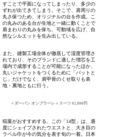
すことで平面になってしまったり、多少の
ずれが出てきてしまう。そこで、肩周りの
丸さ保つため、オリジナルの台を作成。こ
の丸みのある台が生地と一緒に動くことで
肩まわりの丸みを保ち、可動域を広げ、自
然なシルエットを生み出している。
また、縫製工場全体が徹底して湿度管理さ
れており、そのブランドに適した増芯を工
場内で成形することが可能になったほか、
丸いジャケットをつくるために「パットと
じ」だけでなく、肩甲骨のくせ取りも表
地・裏地ともに行う。
＜ダーバン オンブラーレ＞スーツ 82,080円
稲葉がおすすめする、この「14型」は、適
度にシェイプされたウエストと、大き目の
ラペル巾が今の気分を表す旬の一着。日本