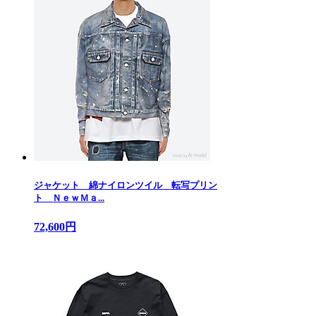
ジャケット 綿ナイロンツイル 転写プリン
ト ＮｅｗＭａ...
72,600円