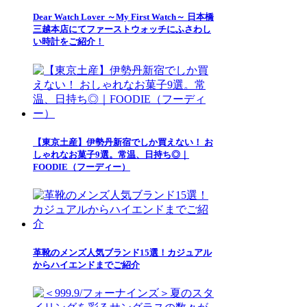
Dear Watch Lover ～My First Watch～ 日本橋
三越本店にてファーストウォッチにふさわし
い時計をご紹介！
【東京土産】伊勢丹新宿でしか買えない！ お
しゃれなお菓子9選。常温、日持ち◎｜
FOODIE（フーディー）
革靴のメンズ人気ブランド15選！カジュアル
からハイエンドまでご紹介