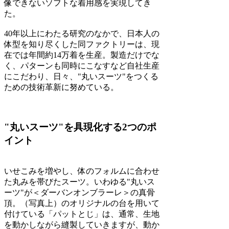
像できないソフトな着用感を実現してき
た。
40年以上にわたる研究のなかで、日本人の
体型を知り尽くした同ファクトリーは、現
在では年間約14万着を生産。製造だけでな
く、パターンも同時にこなすなど自社生産
にこだわり、日々、"丸いスーツ"をつくる
ための技術革新に努めている。
"丸いスーツ"を具現化する2つのポ
イント
いせこみを増やし、体のフォルムに合わせ
た丸みを帯びたスーツ。いわゆる"丸いス
ーツ"が＜ダーバンオンブラーレ＞の真骨
頂。（写真上）のオリジナルの台を用いて
付けている「パットとじ」は、通常、生地
を動かしながら縫製していきますが、動か