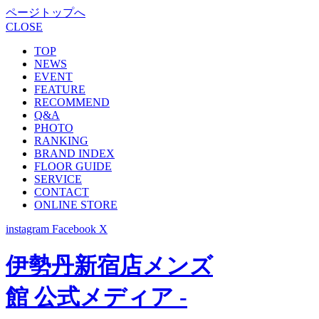
ページトップへ
CLOSE
TOP
NEWS
EVENT
FEATURE
RECOMMEND
Q&A
PHOTO
RANKING
BRAND INDEX
FLOOR GUIDE
SERVICE
CONTACT
ONLINE STORE
instagram
Facebook
X
伊勢丹新宿店メンズ
館 公式メディア -