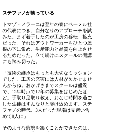
ステファノが笑っている
トマゾ・メラーニは翌年の春にベーメル社
の代表につき、自分なりのアプローチを試
みた。まず着手したのが工房の移転、拡充
だった。それはアウトワーカーをひとつ屋
根の下に集め、生産能力と品質を向上させ
るためだった。立て続けにスクールの開講
にも踏み切った。
「技術の継承はもっとも大切なミッション
でした。工房の充実には人材が欠かせませ
んからね。おかげさまでスクールは盛況
で、15年時点で17年の募集をはじめたほ
ど。手取り足取り教え、おなじ時間を過ご
した生徒はすんなりと溶け込めます。ステ
ファノの時代、3人だった現場は見習い含
めて8人に」
そのような態勢を築くことができたのは、