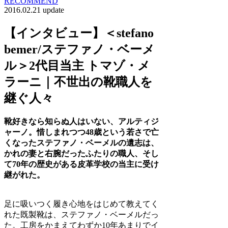
RECOMMEND
2016.02.21 update
【インタビュー】＜stefano
bemer/ステファノ・ベーメ
ル＞2代目当主 トマゾ・メ
ラーニ｜不世出の靴職人を
継ぐ人々
靴好きなら知らぬ人はいない、アルティジ
ャーノ。惜しまれつつ48歳という若さで亡
くなったステファノ・ベーメルの遺志は、
かれの妻と右腕だったふたりの職人、そし
て70年の歴史がある皮革学校の当主に受け
継がれた。
足に吸いつく履き心地をはじめて教えてく
れた既製靴は、ステファノ・ベーメルだっ
た。工房をかまえてわずか10年あまりでイ