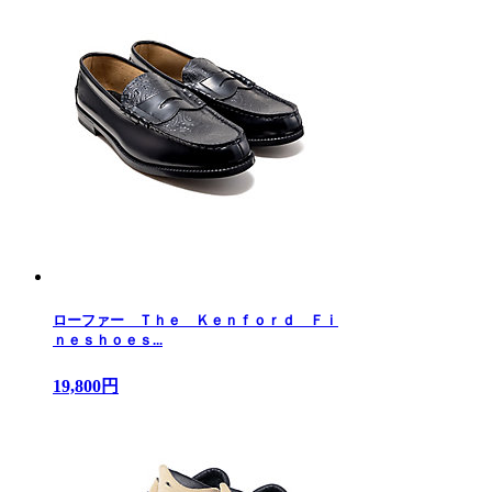
ローファー Ｔｈｅ Ｋｅｎｆｏｒｄ Ｆｉ
ｎｅｓｈｏｅｓ...
19,800円