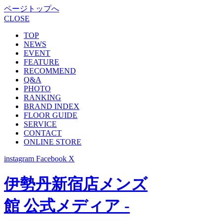
ページトップへ
CLOSE
TOP
NEWS
EVENT
FEATURE
RECOMMEND
Q&A
PHOTO
RANKING
BRAND INDEX
FLOOR GUIDE
SERVICE
CONTACT
ONLINE STORE
instagram
Facebook
X
伊勢丹新宿店メンズ
館 公式メディア -