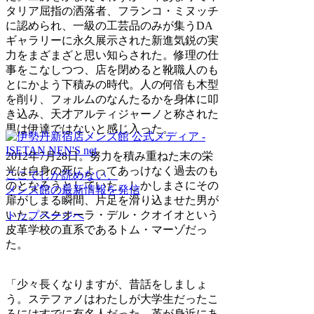
タリア屈指の洒落者、フランコ・ミヌッチ
に認められ、一級の工芸品のみが集うDA
ギャラリーに永久展示された新進気鋭の実
力をまざまざと思い知らされた。修理の仕
事をこなしつつ、店を閉めると靴職人のも
とにかよう下積みの時代。人の何倍も木型
を削り、フォルムのなんたるかを身体に叩
き込み、天才アルティジャーノと称された
男は伊達ではないと感じ入った。
2012年7月28日。努力を積み重ねた末の栄
光は自身の死によってあっけなく過去のも
ここでしか読めない、
のとなろうとしていた。しかしまさにその
メンズ館の最新情報を発信
扉がしまる瞬間、片足を滑り込ませた男が
いた。スクオーラ・デル・クオイオという
トップページへ
皮革学校の直系であるトム・マーゾだっ
た。
「少々長くなりますが、昔話をしましょ
う。ステファノはわたしが大学生だったこ
ろにはすでに有名人だった。革が身近にあ