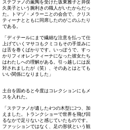
ステファノの薫陶を受けた坂東雅子と井俣
久美子という腕利きの職人がいたからだっ
た。トマゾ・メラーニとの会合で、クリス
ティーナとともに同席したのがこのふたり
である。
「ディテールにまで繊細な注意を払って仕
上げていくマサコもクミコもその手並みに
は舌を巻くばかりです。いっぽうで、すっ
かりフィオレンティーナになった彼女たち
はわたしへの理解がある。引っ越しには反
対されましたが（笑）、そのあとはとても
いい関係になりました」
土台を固めると今度はコレクションにもメ
スを入れた。
「ステファノが遺した4つの木型に2つ、加
えました。トランクショーで世界を飛び回
るなかで足りないと感じていたものです。
ファッションではなく、足の形状という観