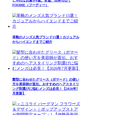
しゃれなお菓子9選。常温、日持ち◎｜
FOODIE（フーディー）
革靴のメンズ人気ブランド15選！カジュアル
からハイエンドまでご紹介
髪型に合わせたグリース（ポマード）の使い
方を美容師が直伝。おすすめのヘアスタイリ
ング剤選びに悩むメンズは必見！【2026年7
月更新】