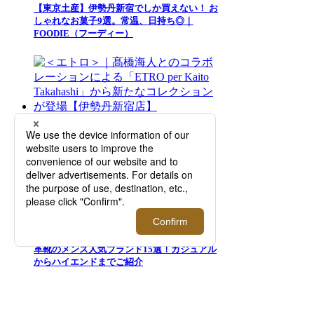
【東京土産】伊勢丹新宿でしか買えない！ お
しゃれなお菓子9選。常温、日持ち◎｜
FOODIE（フーディー）
＜エトロ＞｜髙橋海人とのコラボレーション
による「ETRO per Kaito Takahashi」から新
たなコレクションが登場【伊勢丹新宿店】
革靴のメンズ人気ブランド15選！カジュアル
からハイエンドまでご紹介