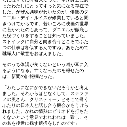
ったわたしにとってずっと気になる存在で
した。がぜん興味がわいたのが、俳優のダ
ニエル・デイ・ルイスが修業していると聞
きつけてからです。若いころに映画の世界
に惹かれたのもあって、ダニエルが徹底し
た役づくりをすることは知っていました。
ストイックに自分と向き合うところでふた
つの仕事は相似するんですね。あらためて
靴職人に敬意をおぼえました」
そのうち体調が良くないという噂が耳に入
るようになる。亡くなったのを報せたの
は、新聞の訃報欄だった。
「わたしになにかできないだろうかと考え
ました。それからほどなくして、ステファ
ノの奥さん、クリスティーナとそこで働く
ふたりの日本人と話し合う機会がもうけら
れました。かれの情熱にピリオドを打ちた
くないという意見でわれわれは一致し、そ
の名を後世に残す選択をしたのです」