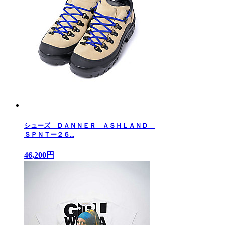
シューズ ＤＡＮＮＥＲ ＡＳＨＬＡＮＤ
ＳＰＮＴー２６...
46,200円