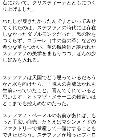
点において。クリスティーナとともにつく
り上げました」
わたしが履きたかったんですといってみせ
てくれたのは、ステファノの時代には存在
しなかったダブルモンクだった。黒の靴を
つくらず、コラーレ（牛の首の革）などの
希少な革をつかい、革の魔術師と謳われた
ステファノの美学をまもりつつ、ほんの少
し好みを入れる。
ステファノは天国でどう思っているだろう
かと水を向けたら、「職人の育成はかれも
生前いっていたこと。喜んでくれていると
思います」とトマゾ・メラーニの物言いは
どこまでも控えめなのだった。
ステファノ・ベーメルの名前があれば、も
っと手広い商売、たとえばマシンメイドの
ファクトリーで量産して一儲けすることも
できただろう。ステファノが培ったフィロ