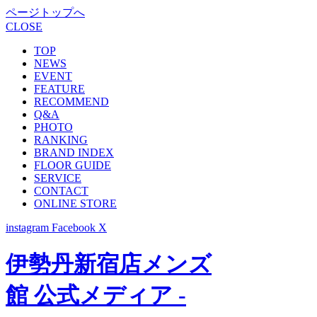
ページトップへ
CLOSE
TOP
NEWS
EVENT
FEATURE
RECOMMEND
Q&A
PHOTO
RANKING
BRAND INDEX
FLOOR GUIDE
SERVICE
CONTACT
ONLINE STORE
instagram
Facebook
X
伊勢丹新宿店メンズ
館 公式メディア -