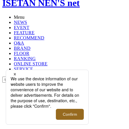
ISETAN NEN'S net
Menu
NEWS
EVENT
FEATURE
RECOMMEND
Q&A
BRAND
FLOOR
RANKING
ONLINE STORE
SERVICE
検索
TOP
PHOTO
【インタビュー】＜stefano bemer/ス
テファノ・ベーメル＞2代目当主 ト
マゾ・メラーニ｜不世出の靴職人を
継ぐ人々